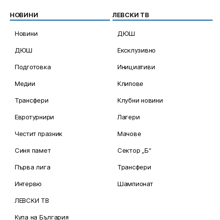
НОВИНИ
ЛЕВСКИ ТВ
Новини
ДЮШ
ДЮШ
Ексклузивно
Подготовка
Инициативи
Медии
Клипове
Трансфери
Клубни новини
Евротурнири
Лагери
Честит празник
Мачове
Синя памет
Сектор „Б“
Първа лига
Трансфери
Интервю
Шампионат
ЛЕВСКИ ТВ
Купа на България