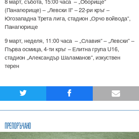
8 март, събота, 15:00 часа – „Оборище“
(Панагюрище) – „Левски II“ – 22-ри кръг –
Югозападна Трета лига, стадион „Орчо войвода“,
Панагюрище
9 март, неделя, 11:00 часа – „Славия“ – „Левски“ –
Първа осмица, 4-ти кръг – Елитна група U16,
стадион „Александър Шаламанов“, изкуствен
терен
ПРЕПОРЪЧАНО