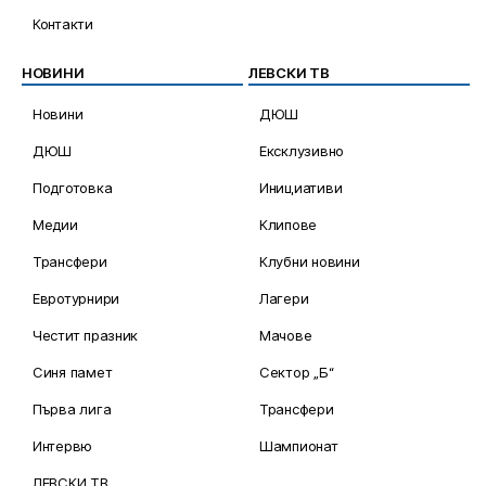
Контакти
НОВИНИ
ЛЕВСКИ ТВ
Новини
ДЮШ
ДЮШ
Ексклузивно
Подготовка
Инициативи
Медии
Клипове
Трансфери
Клубни новини
Евротурнири
Лагери
Честит празник
Мачове
Синя памет
Сектор „Б“
Първа лига
Трансфери
Интервю
Шампионат
ЛЕВСКИ ТВ