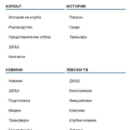
КЛУБЪТ
ИСТОРИЯ
История на клуба
Патрон
Ръководство
Гунди
Представителен отбор
Треньори
ДЮШ
Контакти
НОВИНИ
ЛЕВСКИ ТВ
Новини
ДЮШ
ДЮШ
Ексклузивно
Подготовка
Инициативи
Медии
Клипове
Трансфери
Клубни новини
Евротурнири
Лагери