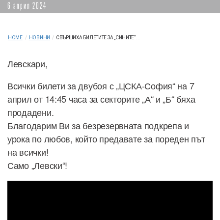
6 април 2024
HOME
/
НОВИНИ
/
СВЪРШИХА БИЛЕТИТЕ ЗА „СИНИТЕ“...
Левскари,
Всички билети за двубоя с „ЦСКА-София“ на 7
април от 14:45 часа за секторите „А“ и „Б“ бяха
продадени.
Благодарим Ви за безрезервната подкрепа и
урока по любов, който предавате за пореден път
на всички!
Само „Левски“!