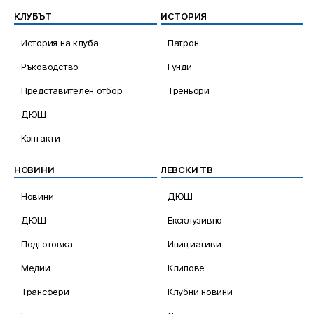
Ръководство
Гунди
Представителен отбор
Треньори
ДЮШ
Контакти
НОВИНИ
ЛЕВСКИ ТВ
Новини
ДЮШ
ДЮШ
Ексклузивно
Подготовка
Инициативи
Медии
Клипове
Трансфери
Клубни новини
Евротурнири
Лагери
Честит празник
Мачове
Синя памет
Сектор „Б“