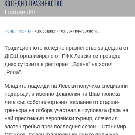
КОЛЕДНО ПРАЗНЕНСТВО
4 декември 2007
HOME
/
НОВИНИ
/
РЪКОВОДИТЕЛИ, ТРЕНЬОРИ И ФУТБОЛИСТИ...
Традиционното коледно празненство за децата от
ДЮШ организирано от ПФК Левски се проведе
днес сутринта в ресторант „Врана" на хотел
„Рила".
Младите надежди на Левски получиха специални
подаръци, а именно фланелки на Шампионска
лига със собственоръчно послание от старши-
треньора на отбора участвал в груповата фаза на
най-престижния европейски турнир, спечелил
златен требъл през последния сезон – Станимир
Стоилов. Освен фланелки юношите получиха