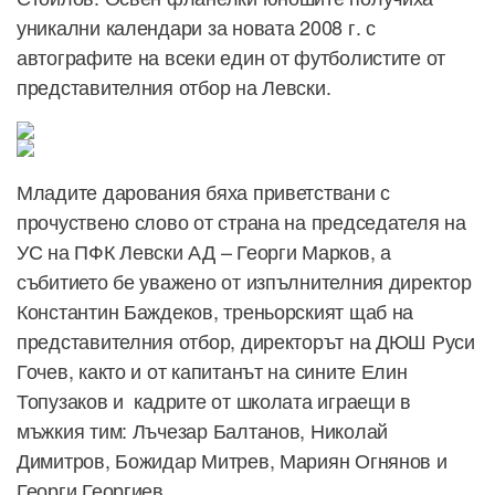
уникални календари за новата 2008 г. с
автографите на всеки един от футболистите от
представителния отбор на Левски.
Младите дарования бяха приветствани с
прочуствено слово от страна на председателя на
УС на ПФК Левски АД – Георги Марков, а
събитието бе уважено от изпълнителния директор
Константин Баждеков, треньорският щаб на
представителния отбор, директорът на ДЮШ Руси
Гочев, както и от капитанът на сините Елин
Топузаков и кадрите от школата играещи в
мъжкия тим: Лъчезар Балтанов, Николай
Димитров, Божидар Митрев, Мариян Огнянов и
Георги Георгиев.