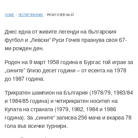
HOME
/
ЧЕСТИТ ПРАЗНИК
/
РУСИ ГОЧЕВ НА 67
Днес една от живите легенди на българския
футбол и „Левски“ Руси Гочев празнува своя 67-
ми рожден ден.
Роден на 9 март 1958 година в Бургас той играе за
„сините” близо десет години – от есента на 1978
до 1987 година.
Трикратен шампион на България (1978/79, 1983/84
и 1984/85 година) и четирикратен носител на
Купата на страната (1979, 1982, 1984 и 1986
година). За „сините“ записва 256 мача и вкарва 78
гола във всички турнири.