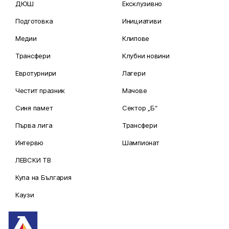
ДЮШ
Ексклузивно
Подготовка
Инициативи
Медии
Клипове
Трансфери
Клубни новини
Евротурнири
Лагери
Честит празник
Мачове
Синя памет
Сектор „Б“
Първа лига
Трансфери
Интервю
Шампионат
ЛЕВСКИ ТВ
Купа на България
Каузи