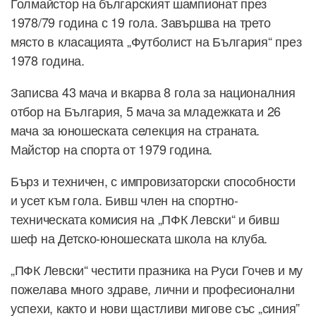
Голмайстор на българският шампионат през
1978/79 година с 19 гола. Завършва на трето
място в класацията „Футболист на България“ през
1978 година.
Записва 43 мача и вкарва 8 гола за националния
отбор на България, 5 мача за младежката и 26
мача за юношеската селекция на страната.
Майстор на спорта от 1979 година.
Бърз и техничен, с импровизаторски способности
и усет към гола. Бивш член на спортно-
техническата комисия на „ПФК Левски“ и бивш
шеф на Детско-юношеската школа на клуба.
„ПФК Левски“ честити празника на Руси Гочев и му
пожелава много здраве, лични и професионални
успехи, както и нови щастливи мигове със „синия”