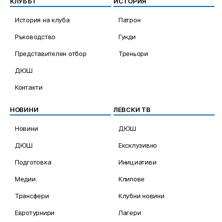
КЛУБЪТ
ИСТОРИЯ
История на клуба
Патрон
Ръководство
Гунди
Представителен отбор
Треньори
ДЮШ
Контакти
НОВИНИ
ЛЕВСКИ ТВ
Новини
ДЮШ
ДЮШ
Ексклузивно
Подготовка
Инициативи
Медии
Клипове
Трансфери
Клубни новини
Евротурнири
Лагери