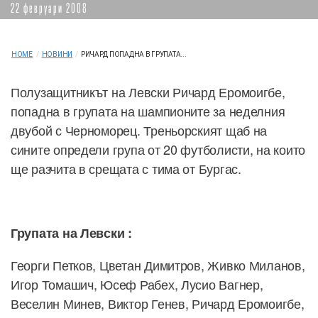
22 февруари 2008
HOME
/
НОВИНИ
/
РИЧАРД ПОПАДНА В ГРУПАТА...
Полузащитникът на Левски Ричард Еромоигбе,
попадна в групата на шампионите за неделния
двубой с Черноморец. Треньорският щаб на
сините определи група от 20 футболисти, на които
ще разчита в срещата с тима от Бургас.
Групата на Левски :
Георги Петков, Цветан Димитров, Живко Миланов,
Игор Томашич, Юсеф Рабех, Лусио Вагнер,
Веселин Минев, Виктор Генев, Ричард Еромоигбе,