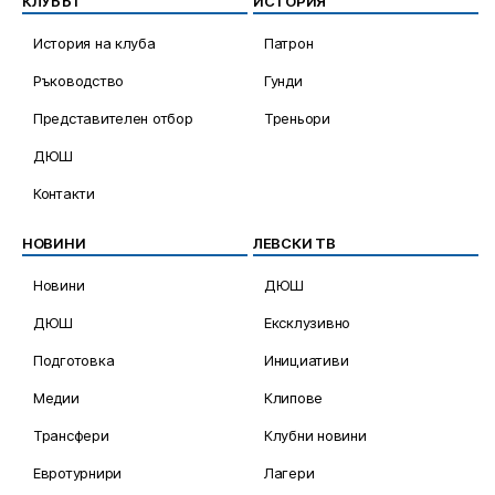
КЛУБЪТ
ИСТОРИЯ
История на клуба
Патрон
Ръководство
Гунди
Представителен отбор
Треньори
ДЮШ
Контакти
НОВИНИ
ЛЕВСКИ ТВ
Новини
ДЮШ
ДЮШ
Ексклузивно
Подготовка
Инициативи
Медии
Клипове
Трансфери
Клубни новини
Евротурнири
Лагери