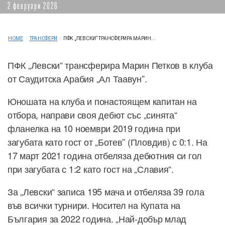
2 февруари 2026
HOME
/
ТРАНСФЕРИ
/
ПФК „ЛЕВСКИ“ ТРАНСФЕРИРА МАРИН...
ПФК „Левски“ трансферира Марин Петков в клуба
от Саудитска Арабия „Ал Таавун”.
Юношата на клуба и понастоящем капитан на
отбора, направи своя дебют със „синята“
фланелка на 10 ноември 2019 година при
загубата като гост от „Ботев” (Пловдив) с 0:1. На
17 март 2021 година отбеляза дебютния си гол
при загубата с 1:2 като гост на „Славия“.
За „Левски“ записа 195 мача и отбеляза 39 гола
във всички турнири. Носител на Купата на
България за 2022 година. „Най-добър млад