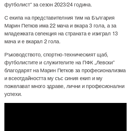
футболист“ за сезон 2023/24 година.
С екипа на представителния тим на България
Марин Петков има 22 мача и вкара 3 гола, а за
младежката селекция на страната е изиграл 13
мача и е вкарал 2 гола.
Ръководството, спортно-техническият щаб,
футболистите и служителите на ПФК „Левски“
благодарят на Марин Петков за професионализма
и всеотдайността му със синия екип и му
пожелават много здраве, лични и професионални
успехи.