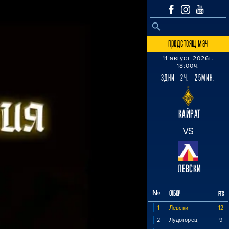
SEARCH BUTTON
Search
for:
предстоящ мач
11 август 2026г.
18:00ч.
3ДНИ 2Ч. 25МИН.
КАЙРАТ
VS
ЛЕВСКИ
№
ОТБОР
PTS
1
Левски
12
2
Лудогорец
9