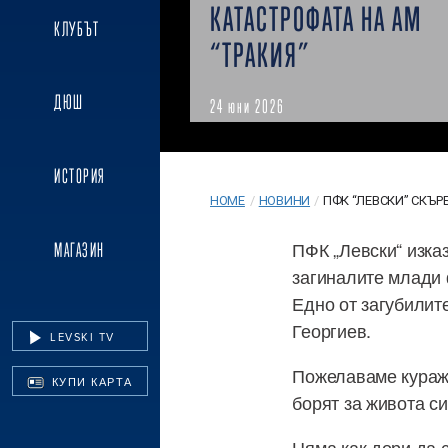
КАТАСТРОФАТА НА АМ
КЛУБЪТ
“ТРАКИЯ”
ДЮШ
24 юни 2026
ИСТОРИЯ
HOME
/
НОВИНИ
/
ПФК “ЛЕВСКИ” СКЪРБ
ПФК „Левски“ изка
МАГАЗИН
загиналите млади 
Едно от загубилит
Георгиев.
LEVSKI TV
Пожелаваме кураж 
КУПИ КАРТА
борят за живота си
Няма как дори да с