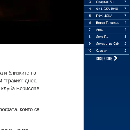
3
Спартак Вн
7
4
ФК ЦСКА 1948
7
5
ПФК ЦСКА
7
6
Ботев Пловдив
4
7
Арда
4
8
Локо Пд
3
9
Локомотив Сф
2
10
Славия
2
класиране
а и близките на
 “Тракия” днес.
а клуба Борислав
рофата, които се
 души, които