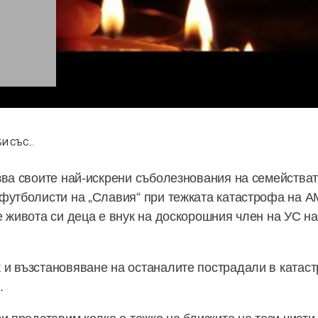
И СЪС...
зва своите най-искрени съболезнования на семействат
футболисти на „Славия“ при тежката катастрофа на АМ
е живота си деца е внук на доскорошния член на УС н
и възстановяване на останалите пострадали в катаст
.
и представим колко е тежко на близките на тези чисти