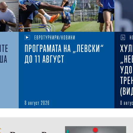
ЕВРОТУРНИРИ/НОВИНИ
Н
ИТЕ
ПРОГРАМАТА НА „ЛЕВСКИ“
ХУЛ
ША
ДО 11 АВГУСТ
„НЕ
УДО
ТРЕ
(ВИ
8 август 2026
8 авгу