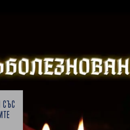
И СЪС
ИТЕ