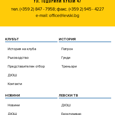
УЛ. ТОДОРИНИ КУКЛИ 47
тел. (+359 2) 847 - 7958; факс. (+359 2) 945 - 4227
e-mail: office@levski.bg
КЛУБЪТ
ИСТОРИЯ
История на клуба
Патрон
Ръководство
Гунди
Представителен отбор
Треньори
ДЮШ
Контакти
НОВИНИ
ЛЕВСКИ ТВ
Новини
ДЮШ
ДЮШ
Ексклузивно