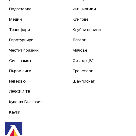
Подготовка
Инициативи
Медии
Клипове
Трансфери
Клубни новини
Евротурнири
Лагери
Честит празник
Мачове
Синя памет
Сектор „Б“
Първа лига
Трансфери
Интервю
Шампионат
ЛЕВСКИ ТВ
Купа на България
Каузи