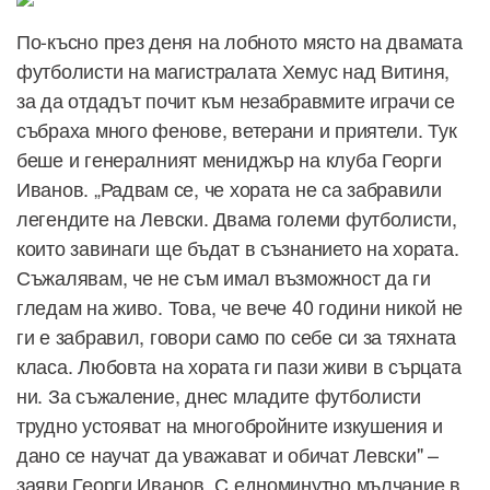
По-късно през деня на лобното място на двамата
футболисти на магистралата Хемус над Витиня,
за да отдадът почит към незабравмите играчи се
събраха много фенове, ветерани и приятели. Тук
беше и генералният мениджър на клуба Георги
Иванов. „Радвам се, че хората не са забравили
легендите на Левски. Двама големи футболисти,
които завинаги ще бъдат в съзнанието на хората.
Съжалявам, че не съм имал възможност да ги
гледам на живо. Това, че вече 40 години никой не
ги е забравил, говори само по себе си за тяхната
класа. Любовта на хората ги пази живи в сърцата
ни. За съжаление, днес младите футболисти
трудно устояват на многобройните изкушения и
дано се научат да уважават и обичат Левски" –
заяви Георги Иванов. С едноминутно мълчание в