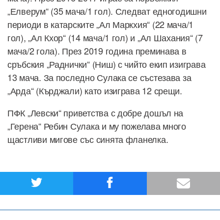
„Елверум“ (35 мача/1 гол). Следват едногодишни
периоди в катарските „Ал Маркхия“ (22 мача/1
гол), „Ал Кхор“ (14 мача/1 гол) и „Ал Шахания“ (7
мача/2 гола). През 2019 година преминава в
сръбския „Раднички“ (Ниш) с чийто екип изиграва
13 мача. За последно Сулака се състезава за
„Арда“ (Кърджали) като изиграва 12 срещи.
ПФК „Левски“ приветства с добре дошъл на
„Герена“ Ребин Сулака и му пожелава много
щастливи мигове със синята фланелка.