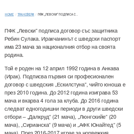
HOME
/
ТРАНСФЕРИ
/
ПФК „ЛЕВСКИ“ ПОДПИСА С...
ПФК „Левски“ подписа договор със защитника
Ребин Сулака. Иракчанинът с шведски паспорт
има 23 мача за националния отбор на своята
родина.
Той е роден на 12 април 1992 година в Анкава
(Ирак). Подписва първия си професионален
договор с шведския „Ескилстуна“, чийто юноша е
през 2010 година. До 2012 година изиграва 53
мача и вкарва 4 гола за клуба. До 2016 година
следват едногодишни периоди в други шведски
отбори – „Далкруд“ (21 мача), „Люнгскийе“ (20
мача), „Сирианска“ (9 мача) и „АФК Юнайтед“ (5
мача). През 2016-2017 играе за норвежкия