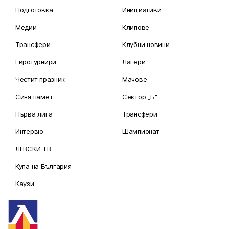
Подготовка
Инициативи
Медии
Клипове
Трансфери
Клубни новини
Евротурнири
Лагери
Честит празник
Мачове
Синя памет
Сектор „Б“
Първа лига
Трансфери
Интервю
Шампионат
ЛЕВСКИ ТВ
Купа на България
Каузи