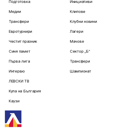
Подготовка
Инициативи
Медии
Клипове
Трансфери
Клубни новини
Евротурнири
Лагери
Честит празник
Мачове
Синя памет
Сектор „Б“
Първа лига
Трансфери
Интервю
Шампионат
ЛЕВСКИ ТВ
Купа на България
Каузи