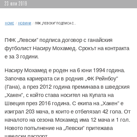
23 юли 2019
HOME
/
НОВИНИ
/
ПФК „ЛЕВСКИ“ ПОДПИСА С...
ПФК „Левски“ подписа договор с ганайския
футболист Насиру Мохамед. Срокът на контракта
е за 3 години.
Насиру Мохамед е роден на 6 юни 1994 година.
Започва кариерата си в родния „ФК Рейнбоу“
(Гана), а през 2012 година преминава в шведския
„Хакен“, с който става носител на Купата на
Швеция през 2016 година. С екипа на „Хакен“ е
изиграл 203 мача, в които е отбелязал 42 гола. От
началото на сезона Мохамед има 12 мача и 1 гол.
Новото попълнение на „Левски“ притежава
шведски паспорт.