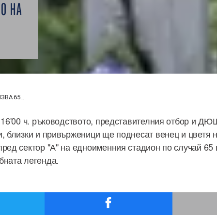
О НА
ВА 65...
в 16'00 ч. ръководството, представителния отбор и ДЮ
и, близки и привърженици ще поднесат венец и цветя 
пред сектор "А" на едноименния стадион по случай 65 
бната легенда.