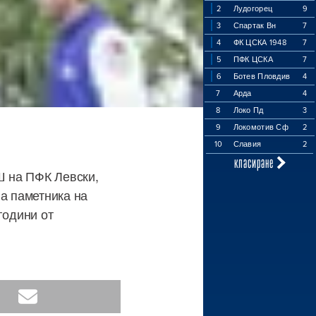
2
Лудогорец
9
3
Спартак Вн
7
4
ФК ЦСКА 1948
7
5
ПФК ЦСКА
7
6
Ботев Пловдив
4
7
Арда
4
8
Локо Пд
3
9
Локомотив Сф
2
10
Славия
2
класиране
Ш на ПФК Левски,
на паметника на
години от