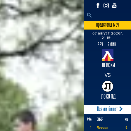
SEARCH BUTTON
Search
for:
предстоящ мач
07 август 2026г.
21:15ч.
22Ч. 7МИН.
ЛЕВСКИ
VS
ЛОКО ПД
Вземи билет
№
ОТБОР
PTS
1
Левски
9