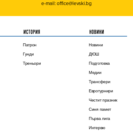
e-mail: office@levski.bg
ИСТОРИЯ
НОВИНИ
Патрон
Новини
Гунди
ДЮШ
Треньори
Подготовка
Медии
Трансфери
Евротурнири
Честит празник
Синя памет
Първа лига
Интервю