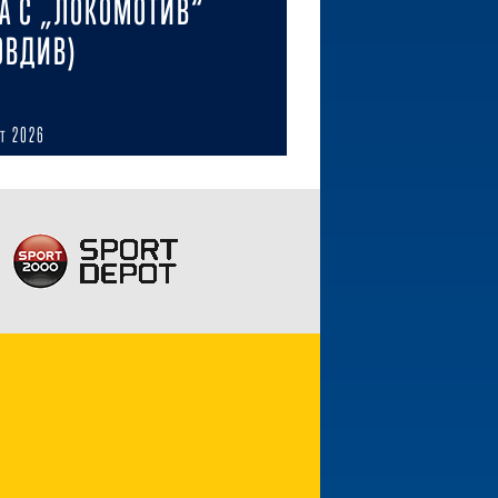
А С „ЛОКОМОТИВ“
ОВДИВ)
ст 2026