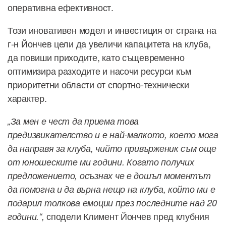
оперативна ефективност.
Този иновативен модел и инвестиция от страна на
г-н Йончев цели да увеличи капацитета на клуба,
да повиши приходите, като същевременно
оптимизира разходите и насочи ресурси към
приоритетни области от спортно-технически
характер.
„За мен е чест да приема това
предизвикателство и е най-малкото, което мога
да направя за клуба, чийто привърженик съм още
от юношеските ми години. Когато получих
предложението, осъзнах че е дошъл моментът
да помогна и да върна нещо на клуба, който ми е
подарил толкова емоции през последните над 20
сподели Климент Йончев пред клубния
години.“,