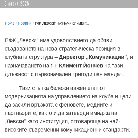
8 април 2025
HOME
/
НОВИНИ
/
ПФК „ЛЕВСКИ“ НАЗНАЧИ КЛИМЕНТ...
ПФК „Левски“ има удоволствието да обяви
създаването на нова стратегическа позиция в
клубната структура –
, и
Директор „Комуникации“
назначаването на г-н
на тази
Климент Йончев
длъжност с първоначален тригодишен мандат.
Тази стъпка бележи важен етап от
модернизацията на управлението на клуба и цели
да засили връзката с феновете, медиите и
партньорите, както и да затвърди имиджа на
„Левски“ като институция, отговаряща на най-
високите съвременни комуникационни стандарти.