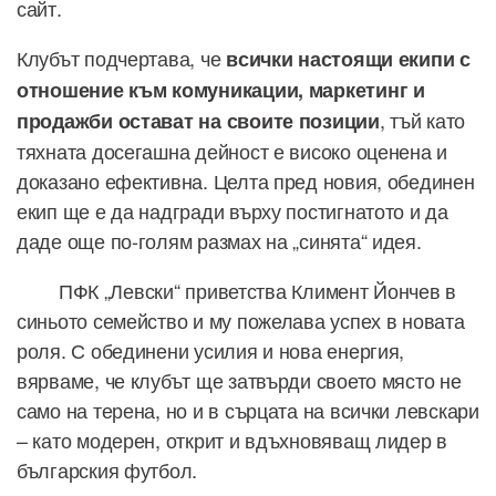
сайт.
Клубът подчертава, че
всички настоящи екипи с
отношение към комуникации, маркетинг и
, тъй като
продажби остават на своите позиции
тяхната досегашна дейност е високо оценена и
доказано ефективна. Целта пред новия, обединен
екип ще е да надгради върху постигнатото и да
даде още по-голям размах на „синята“ идея.
ПФК „Левски“ приветства Климент Йончев в
синьото семейство и му пожелава успех в новата
роля. С обединени усилия и нова енергия,
вярваме, че клубът ще затвърди своето място не
само на терена, но и в сърцата на всички левскари
– като модерен, открит и вдъхновяващ лидер в
българския футбол.