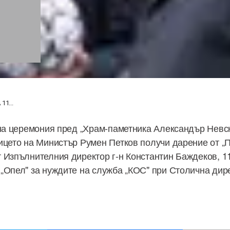
А
1...
 на церемония пред „Храм-паметника Александър Невс
ицето на Министър Румен Петков получи дарение от „
 Изпълнителния директор г-н Константин Баждеков, 1
„Опел" за нуждите на служба „КОС" при Столична дир