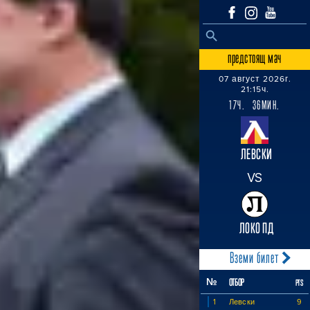
SEARCH BUTTON
Search
for:
предстоящ мач
07 август 2026г.
21:15ч.
17Ч. 36МИН.
ЛЕВСКИ
VS
ЛОКО ПД
Вземи билет
№
ОТБОР
PTS
1
Левски
9