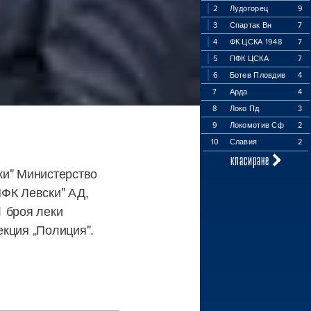
2
Лудогорец
9
3
Спартак Вн
7
4
ФК ЦСКА 1948
7
5
ПФК ЦСКА
7
6
Ботев Пловдив
4
7
Арда
4
8
Локо Пд
3
9
Локомотив Сф
2
10
Славия
2
класиране
ки" Министерство
ПФК Левски" АД,
1 броя леки
екция „Полиция".