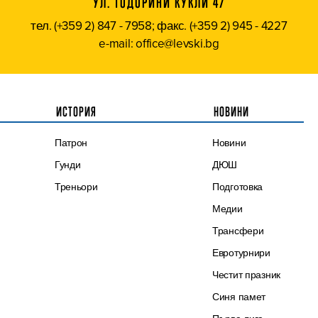
УЛ. ТОДОРИНИ КУКЛИ 47
тел. (+359 2) 847 - 7958; факс. (+359 2) 945 - 4227
e-mail: office@levski.bg
ИСТОРИЯ
НОВИНИ
Патрон
Новини
Гунди
ДЮШ
Треньори
Подготовка
Медии
Трансфери
Евротурнири
Честит празник
Синя памет