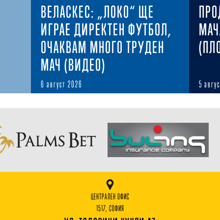
ВЕЛАСКЕС: „ЛОКО“ ЩЕ
ПРО
ИГРАЕ ДИРЕКТЕН ФУТБОЛ,
МАЧ
ОЧАКВАМ МНОГО ТРУДЕН
(ПЛ
МАЧ (ВИДЕО)
6 август 2026
5 авгу
ЦЕНТРАЛЕН ОФИС
1517, СОФИЯ