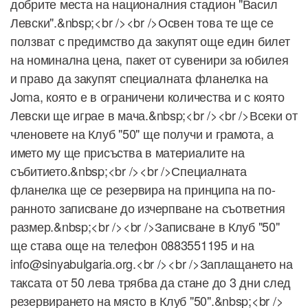
добрите места на националния стадион "Васил
Левски".&nbsp;<br /><br />Освен това те ще се
ползват с предимство да закупят още един билет
на номинална цена, пакет от сувенири за юбилея
и право да закупят специалната фланелка на
Joma, която е в ограничени количества и с която
Левски ще играе в мача.&nbsp;<br /><br />Всеки от
членовете на Клуб "50" ще получи и грамота, а
името му ще присъства в материалите на
събитието.&nbsp;<br /><br />Специалната
фланелка ще се резервира на принципа на по-
ранното записване до изчерпване на съответния
размер.&nbsp;<br /><br />Записване в Клуб "50"
ще става още на телефон 0883551195 и на
info@sinyabulgaria.org.<br /><br />Заплащането на
таксата от 50 лева трябва да стане до 3 дни след
резервирането на място в Клуб "50".&nbsp;<br />