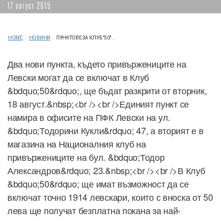
17 август 2015
HOME
/
НОВИНИ
/
ПУНКТОВЕ ЗА КЛУБ "50"...
Два нови пункта, където привържениците на
Левски могат да се включат в Клуб
&bdquo;50&rdquo;, ще бъдат разкрити от вторник,
18 август.&nbsp;<br /><br />Единият пункт се
намира в офисите на ПФК Левски на ул.
&bdquo;Тодорини Кукли&rdquo; 47, а вторият е в
магазина на Националния клуб на
привържениците на бул. &bdquo;Тодор
Александров&rdquo; 23.&nbsp;<br /><br />В Клуб
&bdquo;50&rdquo; ще имат възможност да се
включат точно 1914 левскари, които с вноска от 50
лева ще получат безплатна покана за най-