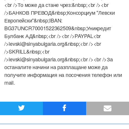
<br />То може да стане чрез:&nbsp;<br /><br
/>БАНКОВ ПРЕВОД&nbsp;Консорциум "Левски
Европейски"&nbsp;IBAN:
BG37UNCR70001522362509&nbsp;Уникредит
Булбанк АД&nbsp;<br /><br />PAYPAL<br
/>levski@sinyabulgaria.org&nbsp;<br /><br
/>SKRILL&nbsp;<br
/>levski@sinyabulgaria.org&nbsp;<br /><br />За
останалите начини на разплащане може да
получите информация на посочения телефон или
mail.