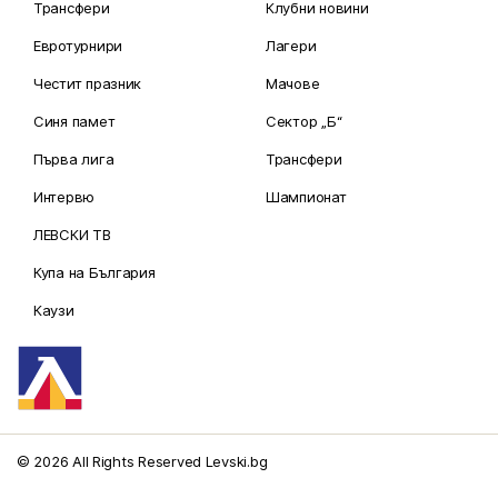
Трансфери
Клубни новини
Евротурнири
Лагери
Честит празник
Мачове
Синя памет
Сектор „Б“
Първа лига
Трансфери
Интервю
Шампионат
ЛЕВСКИ ТВ
Купа на България
Каузи
© 2026 All Rights Reserved Levski.bg