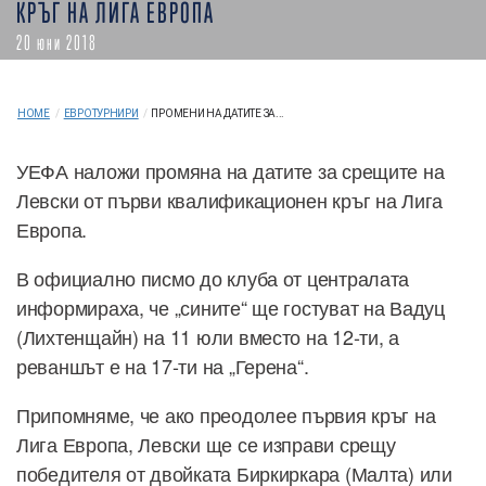
КРЪГ НА ЛИГА ЕВРОПА
20 юни 2018
HOME
/
ЕВРОТУРНИРИ
/
ПРОМЕНИ НА ДАТИТЕ ЗА...
УЕФА наложи промяна на датите за срещите на
Левски от първи квалификационен кръг на Лига
Европа.
В официално писмо до клуба от централата
информираха, че „сините“ ще гостуват на Вадуц
(Лихтенщайн) на 11 юли вместо на 12-ти, а
реваншът е на 17-ти на „Герена“.
Припомняме, че ако преодолее първия кръг на
Лига Европа, Левски ще се изправи срещу
победителя от двойката Биркиркара (Малта) или