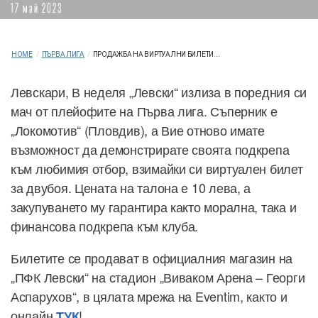
17 май 2023
HOME
/
ПЪРВА ЛИГА
/
ПРОДАЖБА НА ВИРТУАЛНИ БИЛЕТИ...
Левскари, В неделя „Левски“ излиза в поредния си
мач от плейофите на Първа лига. Съперник е
„Локомотив“ (Пловдив), а Вие отново имате
възможност да демонстрирате своята подкрепа
към любимия отбор, взимайки си виртуален билет
за двубоя. Цената на талона е 10 лева, а
закупуването му гарантира както морална, така и
финансова подкрепа към клуба.
Билетите се продават в официалния магазин на
„ПФК Левски“ на стадион „Виваком Арена – Георги
Аспарухов“, в цялата мрежа на Eventim, както и
онлайн
!
ТУК