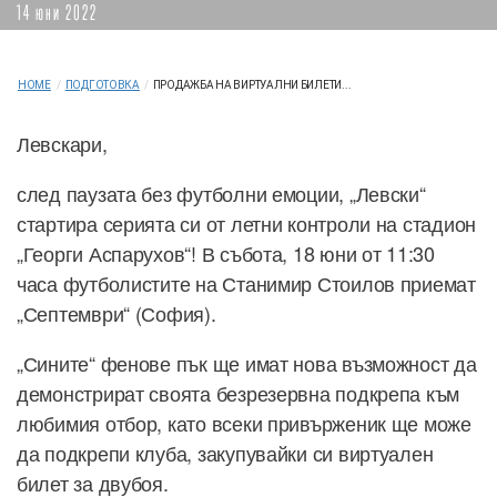
14 юни 2022
HOME
/
ПОДГОТОВКА
/
ПРОДАЖБА НА ВИРТУАЛНИ БИЛЕТИ...
Левскари,
след паузата без футболни емоции, „Левски“
стартира серията си от летни контроли на стадион
„Георги Аспарухов“! В събота, 18 юни от 11:30
часа футболистите на Станимир Стоилов приемат
„Септември“ (София).
„Сините“ фенове пък ще имат нова възможност да
демонстрират своята безрезервна подкрепа към
любимия отбор, като всеки привърженик ще може
да подкрепи клуба, закупувайки си виртуален
билет за двубоя.