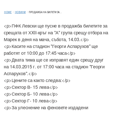
HOME
/
НОВИНИ
/
ПРОДАЖБА НА БИЛЕТИ ЗА...
<p>ПФК Левски ще пусне в продажба билетите за
срещата от ХXII-кръг на "А" група срещу отбора на
Марек в деня на мача, събота, 14.03.</p>
<p>Касите на стадион "Георги Аспарухов" ще
работят от 10:00 до 17:45 часа</p>
<p>Двата тима ще се изправят един срещу друг
на 14.03.2015 г. от 17:00 часа на стадион "Георги
Аспарухов".</p>
<p>Цените са както следва:</p>
<p>Сектор В- 15 лева</p>
<p>Сектор Б- 10 лева</p>
<p>Сектор Г- 10 лева</p>
<p>За улеснение на феновете издадени