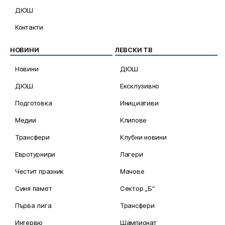
ДЮШ
Контакти
НОВИНИ
ЛЕВСКИ ТВ
Новини
ДЮШ
ДЮШ
Ексклузивно
Подготовка
Инициативи
Медии
Клипове
Трансфери
Клубни новини
Евротурнири
Лагери
Честит празник
Мачове
Синя памет
Сектор „Б“
Първа лига
Трансфери
Интервю
Шампионат