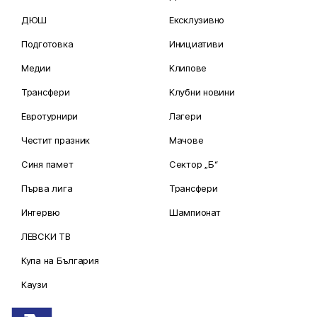
ДЮШ
Ексклузивно
Подготовка
Инициативи
Медии
Клипове
Трансфери
Клубни новини
Евротурнири
Лагери
Честит празник
Мачове
Синя памет
Сектор „Б“
Първа лига
Трансфери
Интервю
Шампионат
ЛЕВСКИ ТВ
Купа на България
Каузи