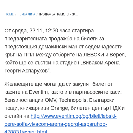
HOME
/
ПЪРВА ЛИГА
/
ПРОДАЖБА НА БИЛЕТИ ЗА...
От сряда, 22.11, 12:30 часа стартира
предварителната продажба на билети за
предстоящия домакински мач от седемнадесети
кръг на ППЛ между отборите на ЛЕВСКИ и Верея,
който ще се състои на стадион „Виваком Арена
Георги Аспарухов”.
Желаещите ще могат да си закупят билет от
касите на Еventim, както и в партньорските каси:
бензиностанции OMV, Technopolis, Български
пощи, книжарници Orange, билетен център НДК и
онлайн на
http://www.eventim.bg/bg/bileti/lebski-
bere-soifa-vivacom-arena-georgi-asparuhob-
478831/event.html
.