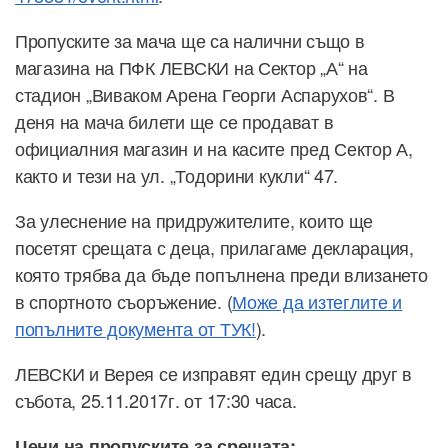
Пропуските за мача ще са налични също в
магазина на ПФК ЛЕВСКИ на Сектор „А“ на
стадион „Виваком Арена Георги Аспарухов“. В
деня на мача билети ще се продават в
официалния магазин и на касите пред Сектор А,
както и тези на ул. „Тодорини кукли“ 47.
За улеснение на придружителите, които ще
посетят срещата с деца, прилагаме декларация,
която трябва да бъде попълнена преди влизането
в спортното съоръжение. (
Може да изтеглите и
попълните документа от ТУК!
).
ЛЕВСКИ и Верея се изправят един срещу друг в
събота, 25.11.2017г. от 17:30 часа.
Цени на пропуските за срещата: