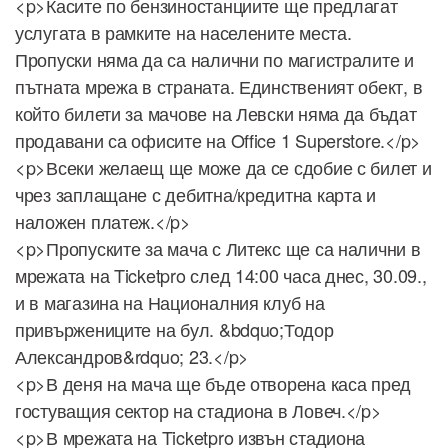
<p>Касите по бензиностанциите ще предлагат
услугата в рамките на населените места.
Пропуски няма да са налични по магистралите и
пътната мрежа в страната. Единственият обект, в
който билети за мачове на Левски няма да бъдат
продавани са офисите на Office 1 Superstore.</p>
<p>Всеки желаещ ще може да се сдобие с билет и
чрез заплащане с дебитна/кредитна карта и
наложен платеж.</p>
<p>Пропуските за мача с Литекс ще са налични в
мрежата на Ticketpro след 14:00 часа днес, 30.09.,
и в магазина на Националния клуб на
привържениците на бул. &bdquo;Тодор
Александров&rdquo; 23.</p>
<p>В деня на мача ще бъде отворена каса пред
гостуващия сектор на стадиона в Ловеч.</p>
<p>В мрежата на Ticketpro извън стадиона