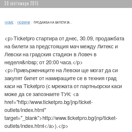
30 септември 2015
HOME
/
НОВИНИ
/
ПРОДАЖБА НА БИЛЕТИ ЗА...
<p>Ticketpro стартира от днес, 30.09, продажбата
на билети за предстоящия мач между Литекс и
Левски на градския стадион в Ловеч в
неделя&nbsp; от 20:00 часа.</p>
<p>Привържениците на Левски ще могат да си
закупят билет от намиращите се в техния град
каси на Ticketpro (с мрежата от партньорски каси
може да се запознаете ТУК: <a
href="http://www.ticketpro.bg/jnp/ticket-
outlets/index.html"
target="_blank">http://www.ticketpro.bg/jnp/ticket-
outlets/index.html</a>).</p>