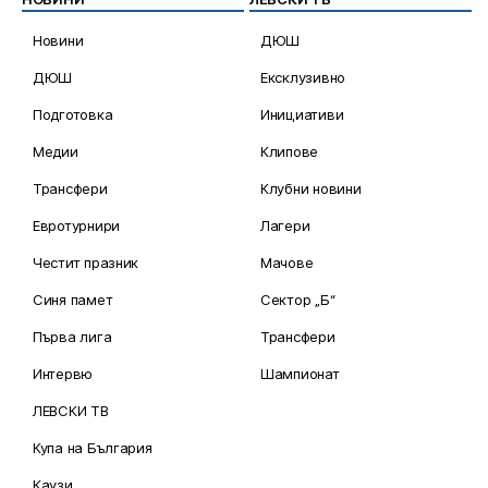
Новини
ДЮШ
ДЮШ
Ексклузивно
Подготовка
Инициативи
Медии
Клипове
Трансфери
Клубни новини
Евротурнири
Лагери
Честит празник
Мачове
Синя памет
Сектор „Б“
Първа лига
Трансфери
Интервю
Шампионат
ЛЕВСКИ ТВ
Купа на България
Каузи