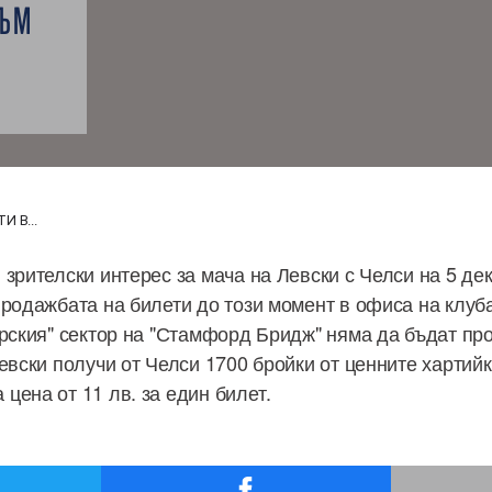
КЪМ
 В...
зрителски интерес за мача на Левски с Челси на 5 де
родажбата на билети до този момент в офиса на клуба 
арския" сектор на "Стамфорд Бридж" няма да бъдат пр
Левски получи от Челси 1700 бройки от ценните хартий
цена от 11 лв. за един билет.