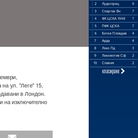
2
Лудогорец
9
3
Спартак Вн
7
4
ФК ЦСКА 1948
7
5
ПФК ЦСКА
7
6
Ботев Пловдив
4
7
Арда
4
8
Локо Пд
3
9
Локомотив Сф
2
10
Славия
2
класиране
кември,
на ул. "Леге" 15,
одавани в Лондон.
ки на изключително