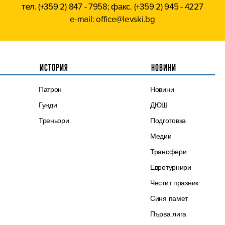
тел. (+359 2) 847 - 7958; факс. (+359 2) 945 - 4227
e-mail: office@levski.bg
ИСТОРИЯ
НОВИНИ
Патрон
Новини
Гунди
ДЮШ
Треньори
Подготовка
Медии
Трансфери
Евротурнири
Честит празник
Синя памет
Първа лига