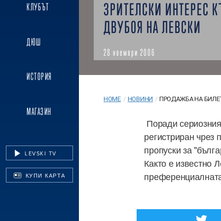
ЗРИТЕЛСКИ ИНТЕРЕС 
КЛУБЪТ
ДВУБОЯ НА ЛЕВСКИ
ДЮШ
28 ноември 2006
ИСТОРИЯ
HOME
/
НОВИНИ
/
ПРОДАЖБА НА БИЛЕТИ
МАГАЗИН
Поради сериозния 
регистриран чрез п
пропуски за "бълг
LEVSKI TV
Както е известно 
преференциалната 
КУПИ КАРТА