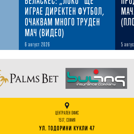
ВЕЛАСКЕС: „ЛОКО“ ЩЕ
ПРО
ИГРАЕ ДИРЕКТЕН ФУТБОЛ,
МАЧ
ОЧАКВАМ МНОГО ТРУДЕН
(ПЛ
МАЧ (ВИДЕО)
6 август 2026
5 авгу
ЦЕНТРАЛЕН ОФИС
1517, СОФИЯ
УЛ. ТОДОРИНИ КУКЛИ 47