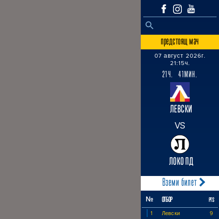
SEARCH BUTTON
Search
for:
предстоящ мач
07 август 2026г.
21:15ч.
21Ч. 41МИН.
ЛЕВСКИ
VS
ЛОКО ПД
Вземи билет
№
ОТБОР
PTS
1
Левски
9