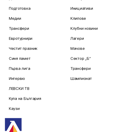
Подготовка
Инициативи
Медии
Клипове
Трансфери
Клубни новини
Евротурнири
Лагери
Честит празник
Мачове
Синя памет
Сектор „Б“
Първа лига
Трансфери
Интервю
Шампионат
ЛЕВСКИ ТВ
Купа на България
Каузи