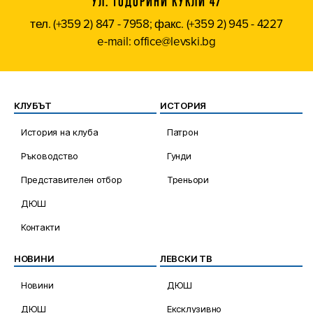
УЛ. ТОДОРИНИ КУКЛИ 47
тел. (+359 2) 847 - 7958; факс. (+359 2) 945 - 4227
e-mail: office@levski.bg
КЛУБЪТ
ИСТОРИЯ
История на клуба
Патрон
Ръководство
Гунди
Представителен отбор
Треньори
ДЮШ
Контакти
НОВИНИ
ЛЕВСКИ ТВ
Новини
ДЮШ
ДЮШ
Ексклузивно