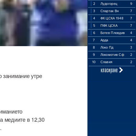
2
Лудогорец
9
3
Спартак Вн
7
4
ФК ЦСКА 1948
7
5
ПФК ЦСКА
7
6
Ботев Пловдив
4
7
Арда
4
8
Локо Пд
3
9
Локомотив Сф
2
10
Славия
2
класиране
о занимание утре
ниманието
а медиите в 12,30
.