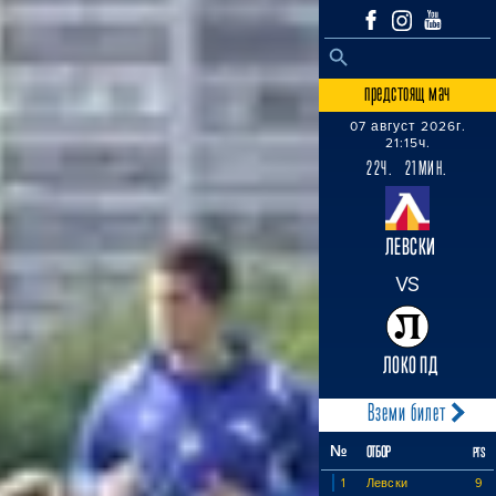
SEARCH BUTTON
Search
for:
предстоящ мач
07 август 2026г.
21:15ч.
22Ч. 21МИН.
ЛЕВСКИ
VS
ЛОКО ПД
Вземи билет
№
ОТБОР
PTS
1
Левски
9