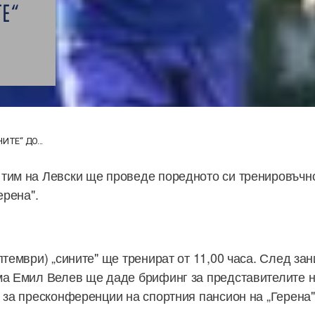
ТЕ“
Е
ИТЕ“ ДО...
тим на Левски ще проведе поредното си тренировъчн
ерена".
птември) „сините" ще тренират от 11,00 часа. След за
ма Емил Велев ще даде брифинг за представителите н
а за пресконференции на спортния пансион на „Герена"