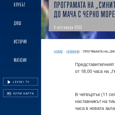
ПРОГРАМАТА НА „СИНИ
КЛУБЪТ
ДО МАЧА С ЧЕРНО МОР
ДЮШ
9 септември 2008
ИСТОРИЯ
HOME
/
НОВИНИ
/
ПРОГРАМАТА НА „СИН
МАГАЗИН
Представителният 
от 18,00 часа на „Г
LEVSKI TV
В четвъртък (11 се
КУПИ КАРТА
наставникът на ти
часа в новата зал