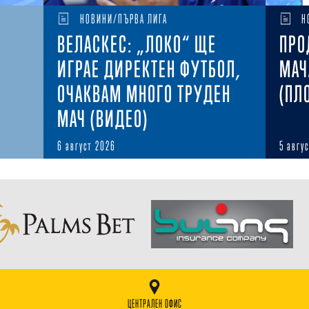
НОВИНИ/ПЪРВА ЛИГА
Н
ВЕЛАСКЕС: „ЛОКО“ ЩЕ
ПРО
ИГРАЕ ДИРЕКТЕН ФУТБОЛ,
МАЧ
ОЧАКВАМ МНОГО ТРУДЕН
(ПЛ
МАЧ (ВИДЕО)
6 август 2026
5 авгу
ЦЕНТРАЛЕН ОФИС