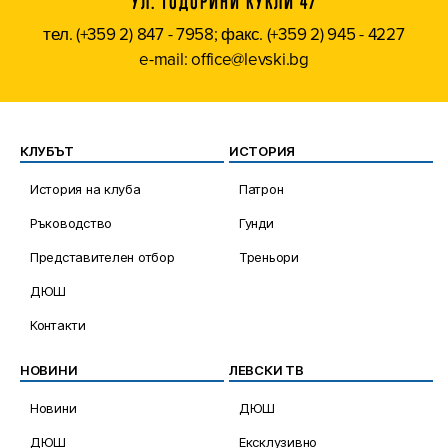
УЛ. ТОДОРИНИ КУКЛИ 47
тел. (+359 2) 847 - 7958; факс. (+359 2) 945 - 4227
e-mail: office@levski.bg
КЛУБЪТ
ИСТОРИЯ
История на клуба
Патрон
Ръководство
Гунди
Представителен отбор
Треньори
ДЮШ
Контакти
НОВИНИ
ЛЕВСКИ ТВ
Новини
ДЮШ
ДЮШ
Ексклузивно