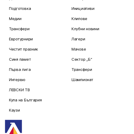
Подготовка
Инициативи
Медии
Клипове
Трансфери
Клубни новини
Евротурнири
Лагери
Честит празник
Мачове
Синя памет
Сектор „Б“
Първа лига
Трансфери
Интервю
Шампионат
ЛЕВСКИ ТВ
Купа на България
Каузи