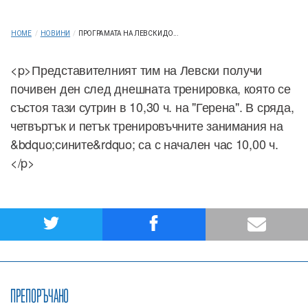
HOME
/
НОВИНИ
/
ПРОГРАМАТА НА ЛЕВСКИ ДО...
<p>Представителният тим на Левски получи
почивен ден след днешната тренировка, която се
състоя тази сутрин в 10,30 ч. на "Герена". В сряда,
четвъртък и петък тренировъчните занимания на
&bdquo;сините&rdquo; са с начален час 10,00 ч.
</p>
ПРЕПОРЪЧАНО