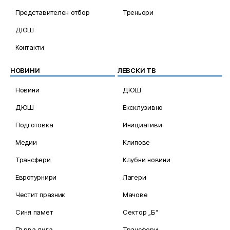
Представителен отбор
Треньори
ДЮШ
Контакти
НОВИНИ
ЛЕВСКИ ТВ
Новини
ДЮШ
ДЮШ
Ексклузивно
Подготовка
Инициативи
Медии
Клипове
Трансфери
Клубни новини
Евротурнири
Лагери
Честит празник
Мачове
Синя памет
Сектор „Б“
Първа лига
Трансфери