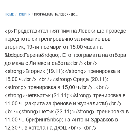
HOME
/
НОВИНИ
/
ПРОГРАМАТА НА ЛЕВСКИ ДО...
<p>Представителният тим на Левски ще проведе
поредното си тренировъчно занимание във
вторник, 19-ти ноември от 15,00 часа на
&bdquo;Герена&rdquo;. Ето програмата на отбора
до мача с Литекс в събота:<br /><br />
<strong>Вторник (19.11):</strong> тренировка в
15,00 ч.<br /> <br /><strong>Сряда (20.11):
</strong> тренировка в 15,00 ч<br /> .<br />
<strong>Четвъртък (21.11):</strong> тренировка в
11,00 ч. (закрита за фенове и журналисти)<br />
<br /><strong>Петък (22.11):</strong> тренировка в
11,00 ч., брифинг&nbsp; на Антони Здравков в
12,30 ч. в хотела на ДЮШ<br /> <br />