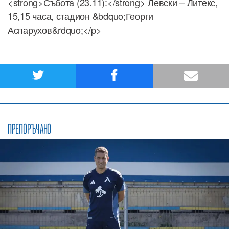
<strong>Събота (23.11):</strong> Левски – Литекс,
15,15 часа, стадион &bdquo;Георги
Аспарухов&rdquo;</p>
ПРЕПОРЪЧАНО