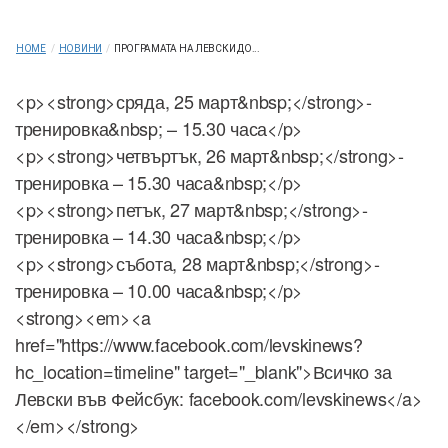
HOME
/
НОВИНИ
/
ПРОГРАМАТА НА ЛЕВСКИ ДО...
<p><strong>сряда, 25 март&nbsp;</strong>-
тренировка&nbsp; – 15.30 часа</p>
<p><strong>четвъртък, 26 март&nbsp;</strong>-
тренировка – 15.30 часа&nbsp;</p>
<p><strong>петък, 27 март&nbsp;</strong>-
тренировка – 14.30 часа&nbsp;</p>
<p><strong>събота, 28 март&nbsp;</strong>-
тренировка – 10.00 часа&nbsp;</p>
<strong><em><a
href="https://www.facebook.com/levskinews?
hc_location=timeline" target="_blank">Всичко за
Левски във Фейсбук: facebook.com/levskinews</a>
</em></strong>