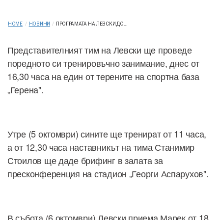
HOME
/
НОВИНИ
/
ПРОГРАМАТА НА ЛЕВСКИ ДО...
Представителният тим на Левски ще проведе
поредното си тренировъчно занимание, днес от
16,30 часа на един от терените на спортна база
„Герена".
Утре (5 октомври) сините ще тренират от 11 часа,
а от 12,30 часа наставникът на тима Станимир
Стоилов ще даде брифинг в залата за
пресконференция на стадион „Георги Аспарухов".
В събота (6 октомври) Левски приема Марек от 18