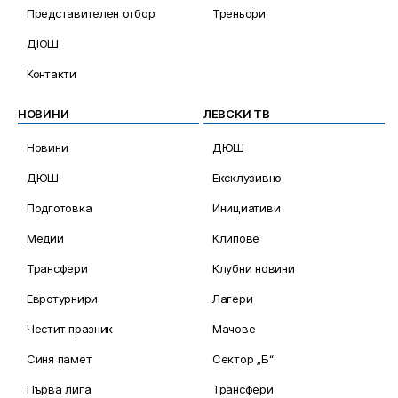
Представителен отбор
Треньори
ДЮШ
Контакти
НОВИНИ
ЛЕВСКИ ТВ
Новини
ДЮШ
ДЮШ
Ексклузивно
Подготовка
Инициативи
Медии
Клипове
Трансфери
Клубни новини
Евротурнири
Лагери
Честит празник
Мачове
Синя памет
Сектор „Б“
Първа лига
Трансфери