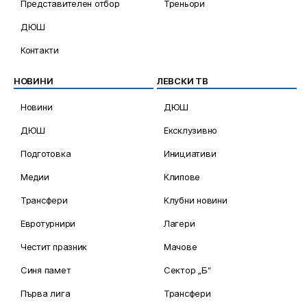
Представителен отбор
Треньори
ДЮШ
Контакти
НОВИНИ
ЛЕВСКИ ТВ
Новини
ДЮШ
ДЮШ
Ексклузивно
Подготовка
Инициативи
Медии
Клипове
Трансфери
Клубни новини
Евротурнири
Лагери
Честит празник
Мачове
Синя памет
Сектор „Б“
Първа лига
Трансфери