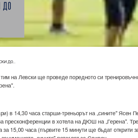
И ДО
КИ ДО...
тим на Левски ще проведе поредното си тренировъчн
рена".
ври) в 14,30 часа старши-треньорът на „сините" Ясен 
за пресконференции в хотела на ДЮШ на „Герена". Тр
 за 15,00 часа (първите 15 минути ще бъдат открити 
 заниманието „сините" потеглят за Сливен.