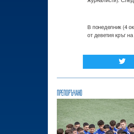
В понеделник (4 о
от деветия кръг н
ПРЕПОРЪЧАНО