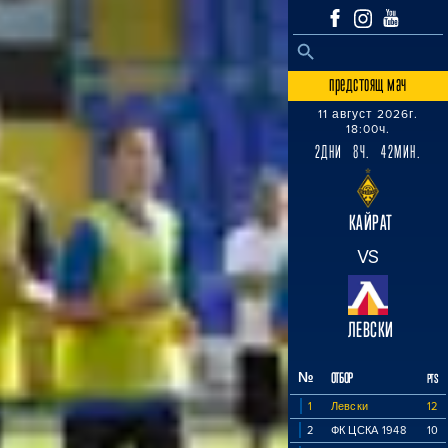
SEARCH BUTTON
Search
for:
предстоящ мач
11 август 2026г.
18:00ч.
2ДНИ 8Ч. 42МИН.
КАЙРАТ
VS
ЛЕВСКИ
№
ОТБОР
PTS
1
Левски
12
2
ФК ЦСКА 1948
10