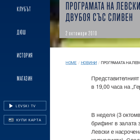
ПРОГРАМАТА НА ЛЕВСК
КЛУБЪТ
ДВУБОЯ СЪС СЛИВЕН
ДЮШ
2 октомври 2010
ИСТОРИЯ
HOME
/
НОВИНИ
/
ПРОГРАМАТА НА ЛЕВС
Представителният 
МАГАЗИН
в 19,00 часа на „Ге
LEVSKI TV
В неделя (3 октом
КУПИ КАРТА
брифинг в залата 
Левски е насрочена
журналисти). След