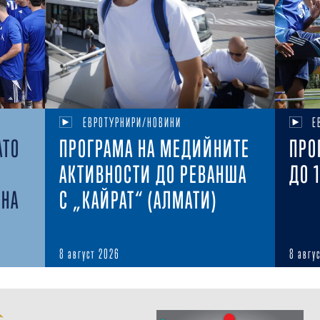
ЕВРОТУРНИРИ/НОВИНИ
Е
АТО
ПРОГРАМА НА МЕДИЙНИТЕ
ПРО
АКТИВНОСТИ ДО РЕВАНША
ДО 
ОНА
С „КАЙРАТ“ (АЛМАТИ)
8 август 2026
8 авгу