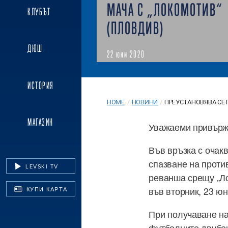
МАЧА С „ЛОКОМОТИВ“
КЛУБЪТ
(ПЛОВДИВ)
ДЮШ
22 юни 2020
ИСТОРИЯ
HOME
/
НОВИНИ
/
ПРЕУСТАНОВЯВА СЕ 
МАГАЗИН
Уважаеми привърж
Във връзка с очак
спазване на проти
LEVSKI TV
реванша срещу „Ло
във вторник, 23 юн
КУПИ КАРТА
При получаване н
футболните двубо