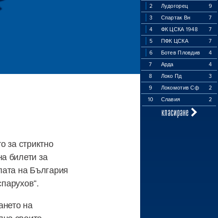
2
Лудогорец
9
3
Спартак Вн
7
4
ФК ЦСКА 1948
7
5
ПФК ЦСКА
7
6
Ботев Пловдив
4
7
Арда
4
8
Локо Пд
3
9
Локомотив Сф
2
10
Славия
2
класиране
о за стриктно
а билети за
пата на България
спарухов“.
ането на
лно своите