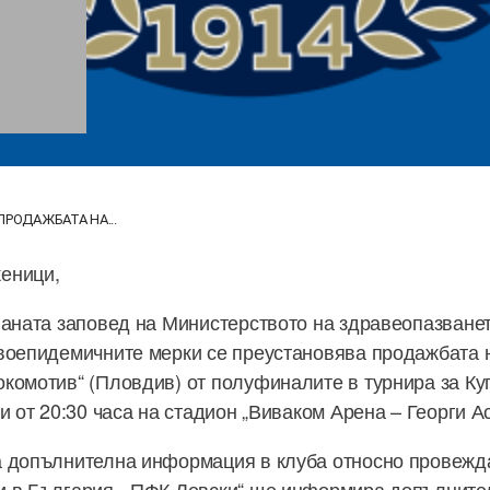
ПРОДАЖБАТА НА...
еници,
ваната заповед на Министерството на здравеопазванет
воепидемичните мерки се преустановява продажбата н
комотив“ (Пловдив) от полуфиналите в турнира за Ку
и от 20:30 часа на стадион „Виваком Арена – Георги А
а допълнителна информация в клуба относно провежд
и в България, „ПФК Левски“ ще информира допълните