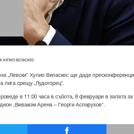
А ХУЛИО ВЕЛАСКЕС
на „Левски“ Хулио Веласкес ще даде пресконференци
а лига срещу „Лудогорец“.
роведе в 11:00 часа в събота, 8 февруари в залата з
адион „Виваком Арена – Георги Аспарухов“.