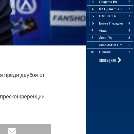
3
Спартак Вн
7
4
ФК ЦСКА 1948
7
5
ПФК ЦСКА
7
6
Ботев Пловдив
4
7
Арда
4
8
Локо Пд
3
9
Локомотив Сф
2
10
Славия
2
класиране
я преди двубоя от
а пресконференции