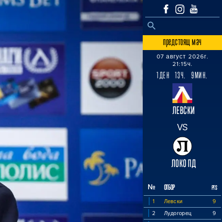
SEARCH BUTTON
Search
for:
предстоящ мач
07 август 2026г.
21:15ч.
1ДЕН 13Ч. 9МИН.
ЛЕВСКИ
VS
ЛОКО ПД
№
ОТБОР
PTS
1
Левски
9
2
Лудогорец
9