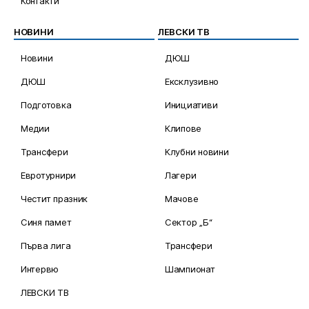
Контакти
НОВИНИ
ЛЕВСКИ ТВ
Новини
ДЮШ
ДЮШ
Ексклузивно
Подготовка
Инициативи
Медии
Клипове
Трансфери
Клубни новини
Евротурнири
Лагери
Честит празник
Мачове
Синя памет
Сектор „Б“
Първа лига
Трансфери
Интервю
Шампионат
ЛЕВСКИ ТВ