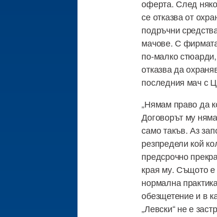
оферта. След няко
се отказва от охр
подръчни средства
мачове. С фирмата
по-малко стюарди,
отказва да охраня
последния мач с Ц
„Нямам право да к
Договорът му няма 
само такъв. Аз зап
резпредели кой ко
предсрочно прекра
края му. Същото е 
нормална практика
обезщетение и в к
„Левски“ не е зас