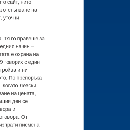
то сайт, нито
а отстъпване на
, уточни
. Тя го правеше за
ледния начин –
гата е охрана на
9 говорих с един
стройва и ни
ото. По препоръка
 Когато Левски
ане на цената,
ащия ден се
вора и
оговора. От
 изпрати писмена