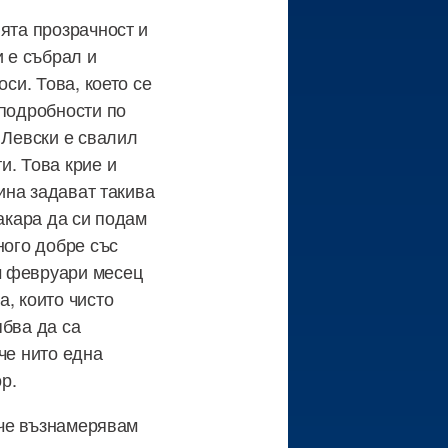
ята прозрачност и
и е събрал и
си. Това, което се
 подробности по
 Левски е свалил
и. Това крие и
чина задават такива
накара да си подам
ного добре със
м февруари месец
, които чисто
ябва да са
 че нито една
ор.
, че възнамерявам