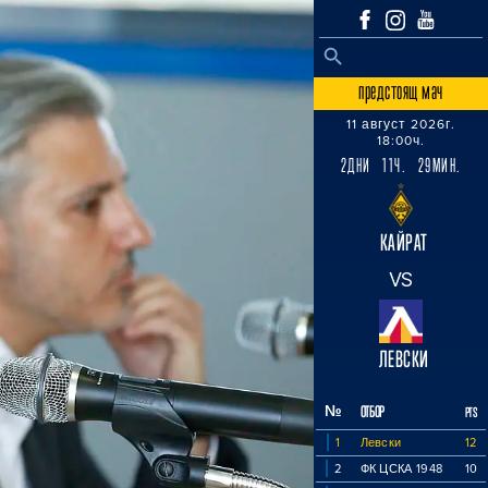
SEARCH BUTTON
Search
for:
предстоящ мач
11 август 2026г.
18:00ч.
2ДНИ 11Ч. 29МИН.
КАЙРАТ
VS
ЛЕВСКИ
№
ОТБОР
PTS
1
Левски
12
2
ФК ЦСКА 1948
10