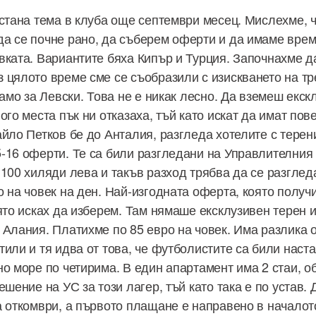
 стана тема в клуба още септември месец. Мислехме, ч
а се почне рано, да съберем оферти и да имаме врем
вката. Вариантите бяха Кипър и Турция. Започнахме 
 цялото време сме се съобразили с изискването на т
само за Левски. Това не е никак лесно. Да вземеш екск
ого места пък ни отказаха, тъй като искат да имат пов
айло Петков бе до Анталия, разгледа хотелите с терен
-16 оферти. Те са били разгледани на Управлителния 
 100 хиляди лева и такъв разход трябва да се разгле
о на човек на ден. Най-изгодната оферта, която получ
ято исках да изберем. Там нямаше ексклузивен терен и
Алания. Платихме по 85 евро на човек. Има разлика от
или и тя идва от това, че футболистите са били наста
но море по четирима. В един апартамент има 2 стаи, 
ешение на УС за този лагер, тъй като така е по устав. 
а откомври, а първото плащане е направено в началот