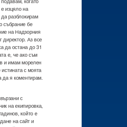
 подавам, когато
 е изцяло на
м да разблокирам
то събрание бе
ание на Надзорния
г директор. Аз все
а да остана до 31
та е, че ако съм
ов и имам морелен
 истината с моята
а да я коментирам.
вързани с
чик на екипировка,
тадинов, който е
дане на сайт и