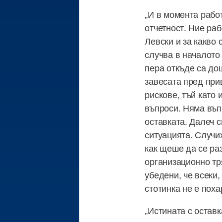
„И в момента рабо
отчетност. Ние раб
Левски и за какво 
случва в началото
пера откъде са до
завесата пред при
рискове, тъй като 
въпроси. Няма въпр
оставката. Далеч 
ситуацията. Случи
как щеше да се ра
организационно тр
убедени, че всеки,
стотинка не е пох
„Истината с оставк