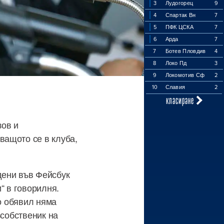
3
Лудогорец
9
4
Спартак Вн
7
5
ПФК ЦСКА
7
6
Арда
7
7
Ботев Пловдив
4
8
Локо Пд
3
9
Локомотив Сф
2
10
Славия
2
класиране
зов и
ващото се в клуба,
дени във Фейсбук
“ в говорилня.
го обявил няма
ъсобственик на