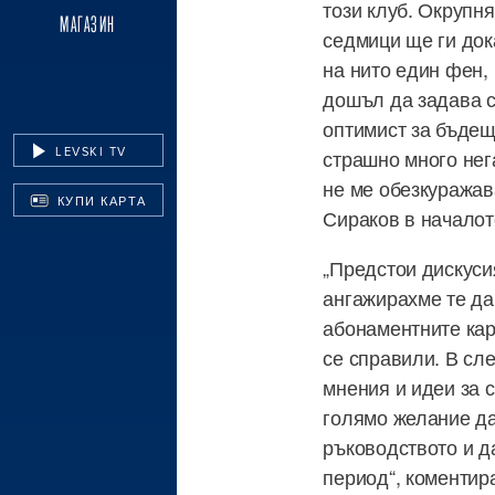
този клуб. Окрупн
МАГАЗИН
седмици ще ги док
на нито един фен, 
дошъл да задава с
оптимист за бъдеще
LEVSKI TV
страшно много нега
не ме обезкуражав
КУПИ КАРТА
Сираков в началот
„Предстои дискуси
ангажирахме те да
абонаментните кар
се справили. В сл
мнения и идеи за 
голямо желание да
ръководството и д
период“, коментир