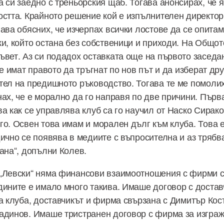
 си заедно с треньорския щаб. Тогава анонсирах, че я
остта. Крайното решение кой е изпълнителен директор
гава обясних, че изчерпах всички лостове да се опита
ки, който остана без собственици и приходи. На Общо
ъвет. Аз си подадох оставката още на първото засед
те имат правото да тръгнат по нов път и да изберат дру
тел на предишното ръководство. Тогава те ме помолих
ах, че е морално да го направя по две причини. Първа
ва как се управлява клуб са го научил от Наско Сирак
го. Освен това имам и морален дълг към клуба. Това е
дично се появява в медиите с въпросителна и аз трябв
пана“, допълни Колев.
„Левски“ няма финансови взаимоотношения с фирми с
дините е имало много такива. Имаше договор с достав
ха клуба, доставчикът и фирма свързана с Димитър Кос
адинов. Имаше тристранен договор с фирма за изграж