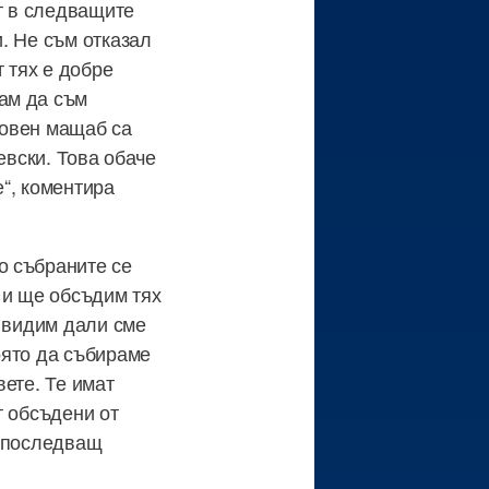
ст в следващите
. Не съм отказал
 тях е добре
ам да съм
товен мащаб са
евски. Това обаче
“, коментира
о събраните се
 и ще обсъдим тях
а видим дали сме
оято да събираме
ете. Те имат
т обсъдени от
а последващ