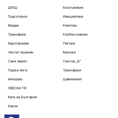
ДЮШ
Ексклузивно
Подготовка
Инициативи
Медии
Клипове
Трансфери
Клубни новини
Евротурнири
Лагери
Честит празник
Мачове
Синя памет
Сектор „Б“
Първа лига
Трансфери
Интервю
Шампионат
ЛЕВСКИ ТВ
Купа на България
Каузи