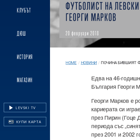
ФУТБОЛИСТ НА ЛЕВСКИ
КЛУБЪТ
ГЕОРГИ МАРКОВ
20 февруари 2018
ДЮШ
ИСТОРИЯ
HOME
/
НОВИНИ
/
ПОЧИНА БИВШИЯТ ФУ
Едва на 46-годишн
МАГАЗИН
България Георги М
Георги Марков е р
кариерата си игра
LEVSKI TV
през Пирин (Гоце 
КУПИ КАРТА
периода със „синя
през 2001 и 2002 г