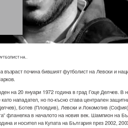
ТБОЛИСТ НА...
а възраст почина бившият футболист на Левски и нац
арков.
оден на 20 януари 1972 година в град Гоце Делчев. В 
е като нападател, но по-късно става централен защит
Делчев), Ботев (Пловдив), Левски и Локомотив (София
та“ фланелка в началото на новия век. Шампион на Бъ
одина и носител на Купата на България през 2002, 200