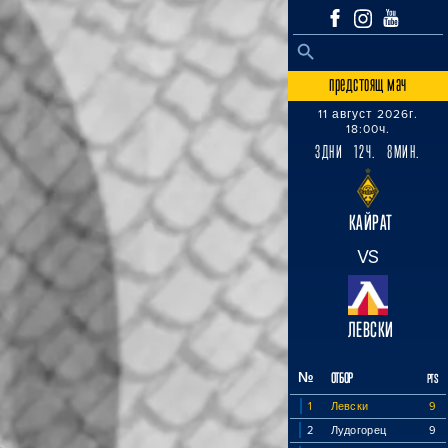
SEARCH BUTTON
Search
for:
предстоящ мач
11 август 2026г.
18:00ч.
3ДНИ 12Ч. 8МИН.
КАЙРАТ
VS
ЛЕВСКИ
№
ОТБОР
PTS
1
Левски
9
2
Лудогорец
9