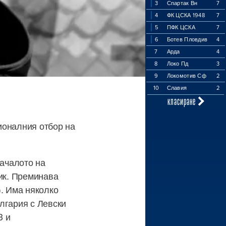
3
Спартак Вн
7
4
ФК ЦСКА 1948
7
5
ПФК ЦСКА
7
6
Ботев Пловдив
4
7
Арда
4
8
Локо Пд
3
9
Локомотив Сф
2
10
Славия
2
класиране
ионалния отбор на
началото на
ник. Преминава
). Има няколко
лгария с Левски
3 и