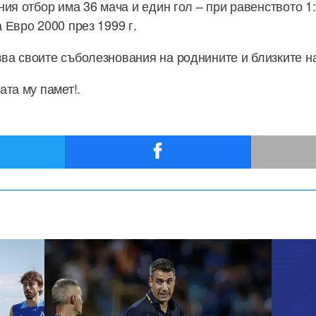
ния отбор има 36 мача и един гол – при равенството 1
 Евро 2000 през 1999 г.
а своите съболезнования на роднините и близките на
ата му памет!.