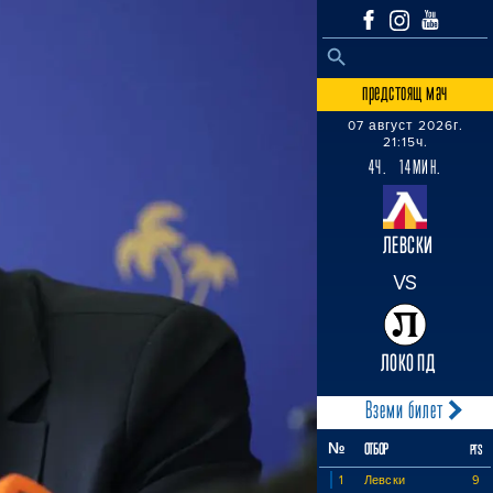
SEARCH BUTTON
Search
for:
предстоящ мач
07 август 2026г.
21:15ч.
4Ч. 14МИН.
ЛЕВСКИ
VS
ЛОКО ПД
Вземи билет
№
ОТБОР
PTS
1
Левски
9