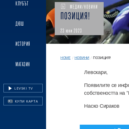
КЛУБЪТ
МЕДИИ/НОВИНИ
ПОЗИЦИЯ!
ДЮШ
23 юни 2023
ИСТОРИЯ
HOME
/
НОВИНИ
/
ПОЗИЦИЯ!
МАГАЗИН
Левскари,
Появилите се инфо
LEVSKI TV
собствеността на 
КУПИ КАРТА
Наско Сираков