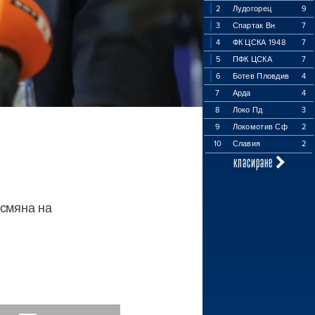
2
Лудогорец
9
3
Спартак Вн
7
4
ФК ЦСКА 1948
7
5
ПФК ЦСКА
7
6
Ботев Пловдив
4
7
Арда
4
8
Локо Пд
3
9
Локомотив Сф
2
10
Славия
2
класиране
 смяна на