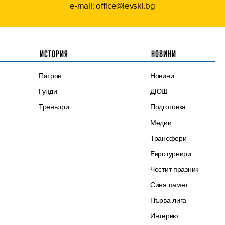
e-mail: office@levski.bg
ИСТОРИЯ
НОВИНИ
Патрон
Новини
Гунди
ДЮШ
Треньори
Подготовка
Медии
Трансфери
Евротурнири
Честит празник
Синя памет
Първа лига
Интервю