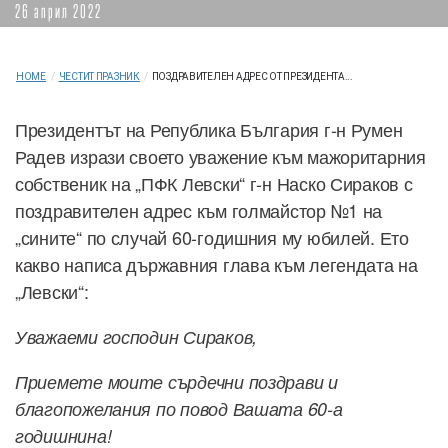
26 април 2022
HOME
/
ЧЕСТИТ ПРАЗНИК
/
ПОЗДРАВИТЕЛЕН АДРЕС ОТ ПРЕЗИДЕНТА...
Президентът на Република България г-н Румен
Радев изрази своето уважение към мажоритарния
собственик на „ПФК Левски“ г-н Наско Сираков с
поздравителен адрес към голмайстор №1 на
„сините“ по случай 60-годишния му юбилей. Ето
какво написа държавния глава към легендата на
„Левски“:
Уважаеми господин Сираков,
Приемете моите сърдечни поздрави и
благопожелания по повод Вашата 60-а
годишнина!