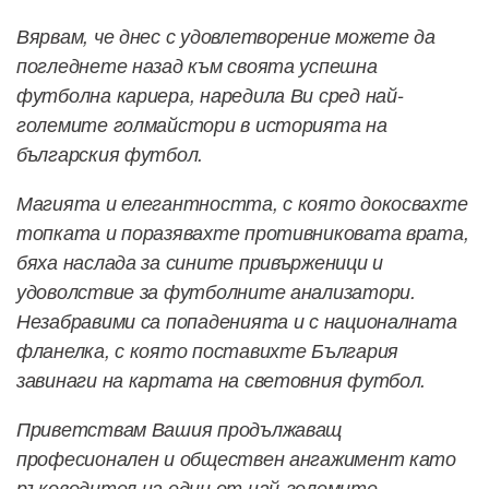
Вярвам, че днес с удовлетворение можете да
погледнете назад към своята успешна
футболна кариера, наредила Ви сред най-
големите голмайстори в историята на
българския футбол.
Магията и елегантността, с която докосвахте
топката и поразявахте противниковата врата,
бяха наслада за сините привърженици и
удоволствие за футболните анализатори.
Незабравими са попаденията и с националната
фланелка, с която поставихте България
завинаги на картата на световния футбол.
Приветствам Вашия продължаващ
професионален и обществен ангажимент като
ръководител на един от най-големите