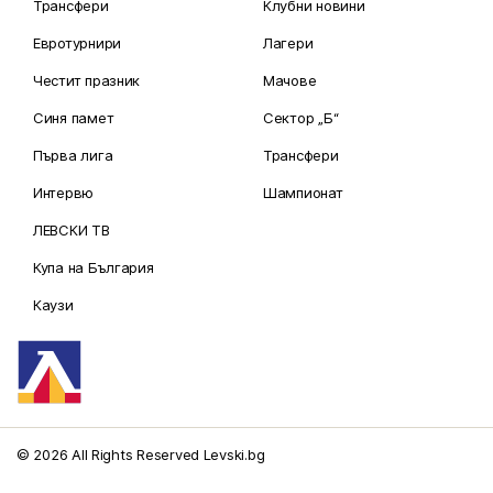
Трансфери
Клубни новини
Евротурнири
Лагери
Честит празник
Мачове
Синя памет
Сектор „Б“
Първа лига
Трансфери
Интервю
Шампионат
ЛЕВСКИ ТВ
Купа на България
Каузи
© 2026 All Rights Reserved Levski.bg