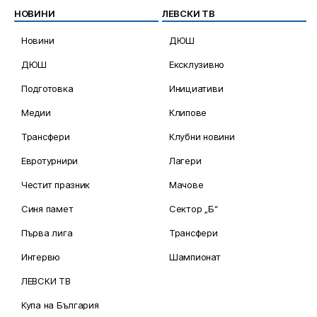
НОВИНИ
ЛЕВСКИ ТВ
Новини
ДЮШ
ДЮШ
Ексклузивно
Подготовка
Инициативи
Медии
Клипове
Трансфери
Клубни новини
Евротурнири
Лагери
Честит празник
Мачове
Синя памет
Сектор „Б“
Първа лига
Трансфери
Интервю
Шампионат
ЛЕВСКИ ТВ
Купа на България