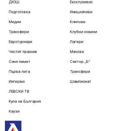
ДЮШ
Ексклузивно
Подготовка
Инициативи
Медии
Клипове
Трансфери
Клубни новини
Евротурнири
Лагери
Честит празник
Мачове
Синя памет
Сектор „Б“
Първа лига
Трансфери
Интервю
Шампионат
ЛЕВСКИ ТВ
Купа на България
Каузи