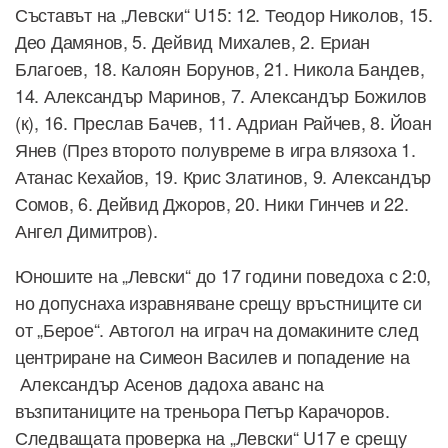
Съставът на „Левски“ U15: 12. Теодор Николов, 15.
Део Дамянов, 5. Дейвид Михалев, 2. Ериан
Благоев, 18. Калоян Борунов, 21. Никола Бандев,
14. Александър Маринов, 7. Александър Божилов
(к), 16. Преслав Бачев, 11. Адриан Райчев, 8. Йоан
Янев (През второто полувреме в игра влязоха 1.
Атанас Кехайов, 19. Крис Златинов, 9. Александър
Сомов, 6. Дейвид Джоров, 20. Ники Гинчев и 22.
Ангел Димитров).
Юношите на „Левски“ до 17 години поведоха с 2:0,
но допуснаха изравняване срещу връстниците си
от „Берое“. Автогол на играч на домакините след
центриране на Симеон Василев и попадение на
Александър Асенов дадоха аванс на
възпитаниците на треньора Петър Карачоров.
Следващата проверка на „Левски“ U17 е срещу