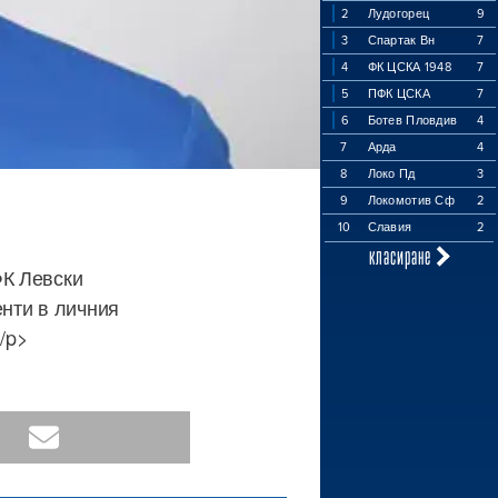
2
Лудогорец
9
3
Спартак Вн
7
4
ФК ЦСКА 1948
7
5
ПФК ЦСКА
7
6
Ботев Пловдив
4
7
Арда
4
8
Локо Пд
3
9
Локомотив Сф
2
10
Славия
2
класиране
ФК Левски
нти в личния
/p>