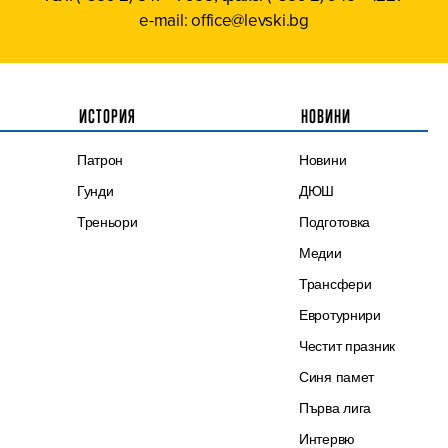
e-mail: office@levski.bg
ИСТОРИЯ
НОВИНИ
Патрон
Новини
Гунди
ДЮШ
Треньори
Подготовка
Медии
Трансфери
Евротурнири
Честит празник
Синя памет
Първа лига
Интервю