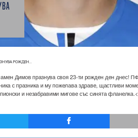
УВА
НУВА РОЖДЕН...
амен Димов празнува своя 23-ти рожден ден днес! П
ика с празника и му пожелава здраве, щастливи моме
пионски и незабравими мигове със синята фланелка.<