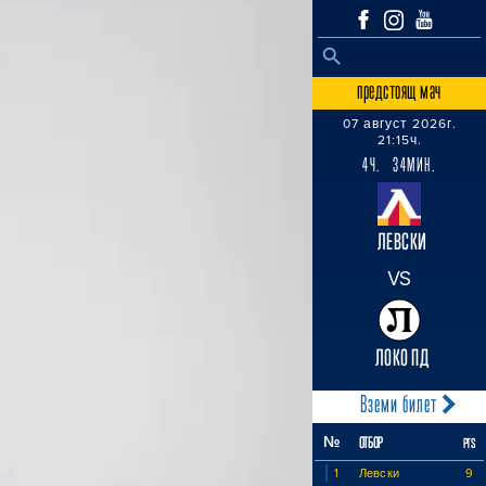
SEARCH BUTTON
Search
for:
предстоящ мач
07 август 2026г.
21:15ч.
4Ч. 34МИН.
ЛЕВСКИ
VS
ЛОКО ПД
Вземи билет
№
ОТБОР
PTS
1
Левски
9