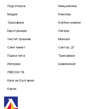
Подготовка
Инициативи
Медии
Клипове
Трансфери
Клубни новини
Евротурнири
Лагери
Честит празник
Мачове
Синя памет
Сектор „Б“
Първа лига
Трансфери
Интервю
Шампионат
ЛЕВСКИ ТВ
Купа на България
Каузи