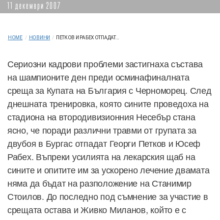
11 декември 2007
HOME
/
НОВИНИ
/
ПЕТКОВ И РАБЕХ ОТПАДАТ...
Сериозни кадрови проблеми застигнаха състава
на шампионите ден преди осминафиналната
среща за Купата на България с Черноморец. След
днешната тренировка, която сините проведоха на
стадиона на втородивизионния Несебър стана
ясно, че поради различни травми от групата за
двубоя в Бургас отпадат Георги Петков и Юсеф
Рабех. Въпреки усилията на лекарския щаб на
сините и опитите им за ускорено лечение двамата
няма да бъдат на разположение на Станимир
Стоилов. До последно под съмнение за участие в
срещата остава и Живко Миланов, който е с