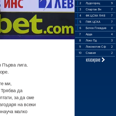
2
Лудогорец
9
3
Спартак Вн
7
4
ФК ЦСКА 1948
7
5
ПФК ЦСКА
7
6
Ботев Пловдив
4
7
Арда
4
8
Локо Пд
3
9
Локомотив Сф
2
10
Славия
2
класиране
в Първа лига.
море.
те ми,
 Трябва да
лтати, за да сме
агодаря на всеки
понауча малко