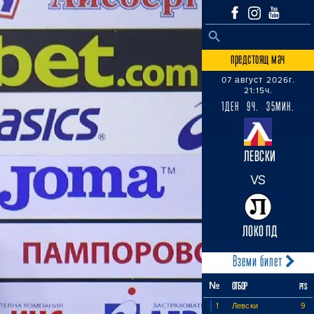
SEARCH BUTTON
Search
for:
предстоящ мач
07 август 2026г.
21:15ч.
1ДЕН 9Ч. 35МИН.
ЛЕВСКИ
VS
ЛОКО ПД
Вземи билет
№
ОТБОР
PTS
1
Левски
9