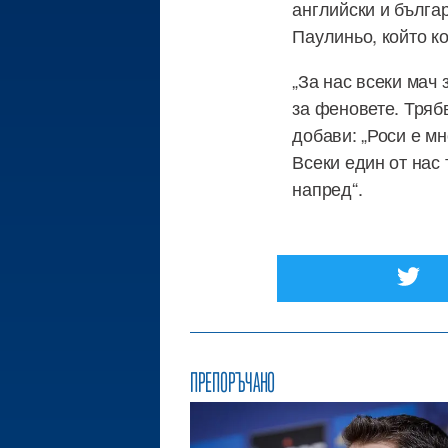
английски и българ
Паулиньо, който к
„За нас всеки мач 
за феновете. Тряб
добави: „Роси е м
Всеки един от нас
напред“.
ПРЕПОРЪЧАНО