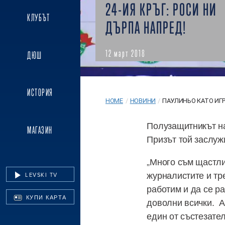
24-ИЯ КРЪГ: РОСИ НИ
КЛУБЪТ
ДЪРПА НАПРЕД!
12 март 2018
ДЮШ
ИСТОРИЯ
HOME
/
НОВИНИ
/
ПАУЛИНЬО КАТО ИГРА
Полузащитникът на
МАГАЗИН
Призът той заслуж
„Много съм щастли
журналистите и тр
LEVSKI TV
работим и да се р
КУПИ КАРТА
доволни всички. А
един от състезател