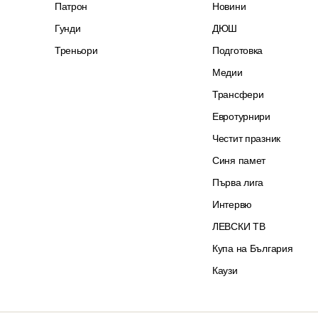
Патрон
Новини
Гунди
ДЮШ
Треньори
Подготовка
Медии
Трансфери
Евротурнири
Честит празник
Синя памет
Първа лига
Интервю
ЛЕВСКИ ТВ
Купа на България
Каузи