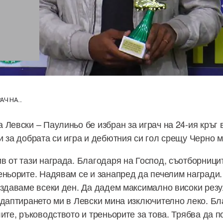
Ч НА...
 Левски – Паулиньо бе избран за играч на 24-ия кръг 
и за добрата си игра и дебютния си гол срещу Черно 
в от тази награда. Благодаря на Господ, съотборници
еньорите. Надявам се и занапред да печелим награди.
аздаваме всеки ден. Да дадем максимално високи резу
даптирането ми в Левски мина изключително леко. Бл
ите, ръководството и треньорите за това. Трябва да 