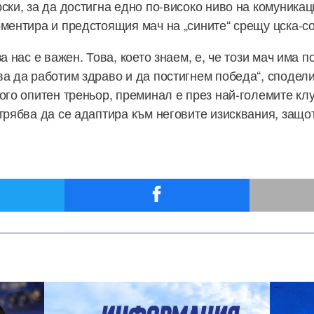
ски, за да достигна едно по-високо ниво на комуникаци
оментира и предстоящия мач на „сините“ срещу цска-
за нас е важен. Това, което знаем, е, че този мач има 
ва да работим здраво и да постигнем победа“, сподел
ного опитен треньор, преминал е през най-големите кл
 трябва да се адаптира към неговите изисквания, защо