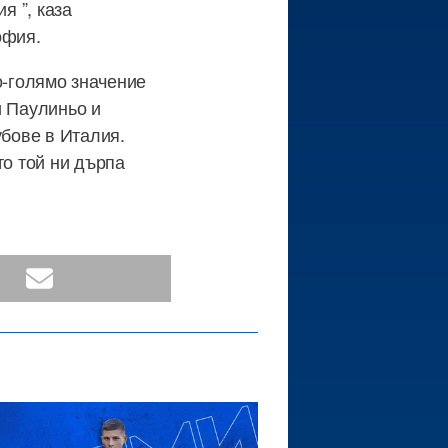
я ”, каза
софия.
по-голямо значение
и Паулиньо и
убове в Италия.
то той ни дърпа