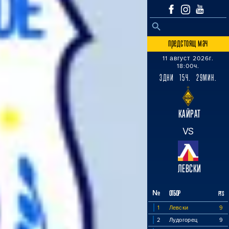
SEARCH BUTTON
Search
for:
предстоящ мач
11 август 2026г.
18:00ч.
3ДНИ 15Ч. 29МИН.
КАЙРАТ
VS
ЛЕВСКИ
№
ОТБОР
PTS
1
Левски
9
2
Лудогорец
9