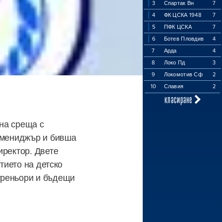
3
Спартак Вн
7
4
ФК ЦСКА 1948
7
5
ПФК ЦСКА
7
6
Ботев Пловдив
4
7
Арда
4
8
Локо Пд
3
9
Локомотив Сф
2
10
Славия
2
класиране
на среща с
н мениджър и бивша
иректор. Двете
тието на детско
треньори и бъдещи