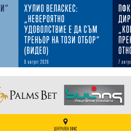
КИ“
ХУЛИО ВЕЛАСКЕС:
ПФК
„НЕВЕРОЯТНО
ДИР
УДОВОЛСТВИЕ Е ДА СЪМ
„КО
ТРЕНЬОР НА ТОЗИ ОТБОР“
ПРЕ
(ВИДЕО)
ОТН
8 август 2026
7 авгу
ЦЕНТРАЛЕН ОФИС