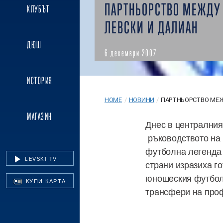
ПАРТНЬОРСТВО МЕЖДУ
КЛУБЪТ
ЛЕВСКИ И ДАЛИАН
ДЮШ
6 декември 2007
ИСТОРИЯ
HOME
/
НОВИНИ
/
ПАРТНЬОРСТВО МЕЖД
МАГАЗИН
Днес в централния
ръководството на 
футболна легенда 
LEVSKI TV
страни изразиха го
юношеския футбол,
КУПИ КАРТА
трансфери на про