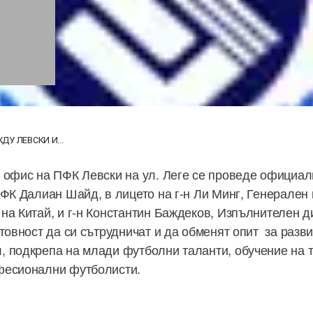
У ЛЕВСКИ И...
 офис на ПФК Левски на ул. Леге се проведе официал
ФК Далиан Шайд, в лицето на г-н Ли Минг, Генерале
на Китай, и г-н Константин Баждеков, Изпълнителен д
товност да си сътрудничат и да обменят опит за разви
 подкрепа на млади футболни таланти, обучение на 
фесионални футболисти.