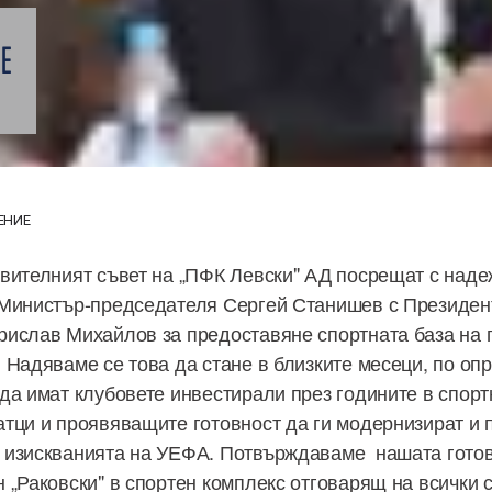
Е
ЕНИЕ
вителният съвет на „ПФК Левски" АД посрещат с наде
 Министър-председателя Сергей Станишев с Президен
рислав Михайлов за предоставяне спортната база на
 Надяваме се това да стане в близките месеци, по оп
да имат клубовете инвестирали през годините в спорт
тци и проявяващите готовност да ги модернизират и 
 изискванията на УЕФА. Потвърждаваме нашата готов
 „Раковски" в спортен комплекс отговарящ на всички