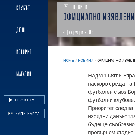
НОВИНИ
КЛУБЪТ
ОФИЦИАЛНО ИЗЯВЛЕНИ
ДЮШ
4 февруари 2008
ИСТОРИЯ
HOME
/
НОВИНИ
/
ОФИЦИАЛНО ИЗЯВЛ
МАГАЗИН
Надзорният и Упра
наскоро среща на
футболен съюз Бо
футболни клубове.
LEVSKI TV
Приоритет следва 
КУПИ КАРТА
изрядни данъкопла
бъдеще съобразно
превърнем стадион