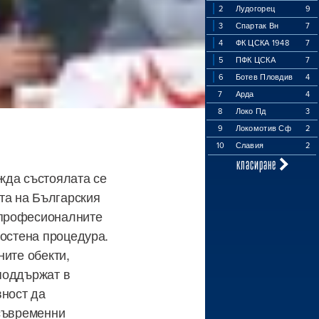
2
Лудогорец
9
3
Спартак Вн
7
4
ФК ЦСКА 1948
7
5
ПФК ЦСКА
7
6
Ботев Пловдив
4
7
Арда
4
8
Локо Пд
3
9
Локомотив Сф
2
10
Славия
2
класиране
жда състоялата се
та на Българския
 професионалните
ростена процедура.
ните обекти,
поддържат в
ност да
 съвременни