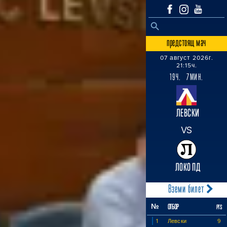
SEARCH BUTTON
Search
for:
предстоящ мач
07 август 2026г.
21:15ч.
19Ч. 7МИН.
ЛЕВСКИ
VS
ЛОКО ПД
Вземи билет
№
ОТБОР
PTS
1
Левски
9