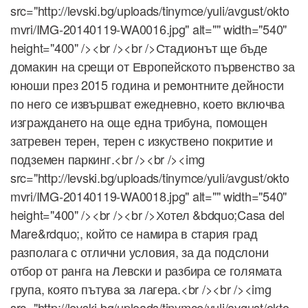
src="http://levski.bg/uploads/tinymce/yuli/avgust/okto
mvri/IMG-20140119-WA0016.jpg" alt="" width="540"
height="400" /><br /><br />Стадионът ще бъде
домакин на срещи от Европейското първенство за
юноши през 2015 година и ремонтните дейности
по него се извършват ежедневно, което включва
изграждането на още една трибуна, помощен
затревен терен, терен с изкуствено покритие и
подземен паркинг.<br /><br /><img
src="http://levski.bg/uploads/tinymce/yuli/avgust/okto
mvri/IMG-20140119-WA0018.jpg" alt="" width="540"
height="400" /><br /><br />Хотел &bdquo;Casa del
Mare&rdquo;, който се намира в стария град
разполага с отлични условия, за да подслони
отбор от ранга на Левски и разбира се голямата
група, която пътува за лагера.<br /><br /><img
src="http://levski.bg/uploads/tinymce/yuli/avgust/okto