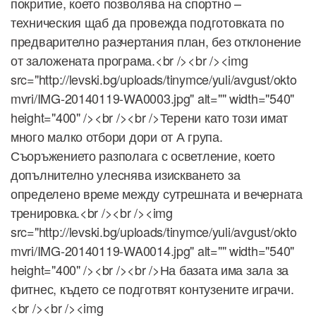
покритие, което позволява на спортно –
техническия щаб да провежда подготовката по
предварително разчертания план, без отклонение
от заложената програма.<br /><br /><img
src="http://levski.bg/uploads/tinymce/yuli/avgust/okto
mvri/IMG-20140119-WA0003.jpg" alt="" width="540"
height="400" /><br /><br />Терени като този имат
много малко отбори дори от А група.
Съоръжението разполага с осветление, което
допълнително улеснява изискването за
определено време между сутрешната и вечерната
тренировка.<br /><br /><img
src="http://levski.bg/uploads/tinymce/yuli/avgust/okto
mvri/IMG-20140119-WA0014.jpg" alt="" width="540"
height="400" /><br /><br />На базата има зала за
фитнес, където се подготвят контузените играчи.
<br /><br /><img