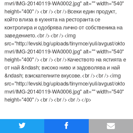
mvri/IMG-20140119-WA0002.jpg" alt="" width="540"
height="400" /><br /><br />Всеки един продукт,
който влиза в кухнята на ресторанта се
контролира и одобрява лично от собственика на
заведението.<br /><br /><img
src="http://levski.bg/uploads/tinymce/yuli/avgust/okto
mvri/IMG-20140119-WA0000.jpg" alt="" width="540"
height="400" /><br /><br />Качеството на ястията е
от най &ndash; високо ниво и задоволява и най
&ndash; взискателните вкусове.<br /><br /><img
src="http://levski.bg/uploads/tinymce/yuli/avgust/okto
mvri/IMG-20140119-WA0006.jpg" alt="" width="540"
height="400" /><br /><br /><br /></p>