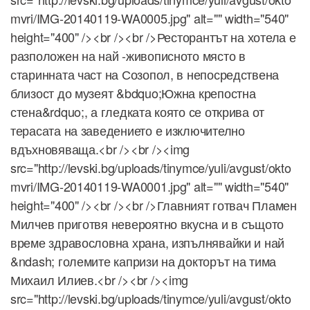
mvri/IMG-20140119-WA0005.jpg" alt="" width="540"
height="400" /><br /><br />Ресторантът на хотела е
разположен на най -живописното място в
старинната част на Созопол, в непосредствена
близост до музеят &bdquo;Южна крепостна
стена&rdquo;, а гледката която се открива от
терасата на заведението е изключително
вдъхновяваща.<br /><br /><img
src="http://levski.bg/uploads/tinymce/yuli/avgust/okto
mvri/IMG-20140119-WA0001.jpg" alt="" width="540"
height="400" /><br /><br />Главният готвач Пламен
Милчев приготвя невероятно вкусна и в същото
време здравословна храна, изпълнявайки и най
&ndash; големите капризи на докторът на тима
Михаил Илиев.<br /><br /><img
src="http://levski.bg/uploads/tinymce/yuli/avgust/okto