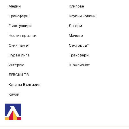
Медии
Клипове
Трансфери
Клубни новини
Евротурнири
Лагери
Честит празник
Мачове
Синя памет
Сектор „Б“
Първа лига
Трансфери
Интервю
Шампионат
ЛЕВСКИ ТВ
Купа на България
Каузи