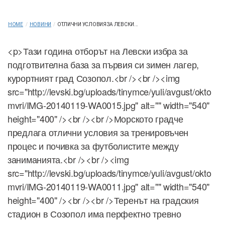
HOME
/
НОВИНИ
/
ОТЛИЧНИ УСЛОВИЯ ЗА ЛЕВСКИ...
<p>Тази година отборът на Левски избра за
подготвителна база за първия си зимен лагер,
курортният град Созопол.<br /><br /><img
src="http://levski.bg/uploads/tinymce/yuli/avgust/okto
mvri/IMG-20140119-WA0015.jpg" alt="" width="540"
height="400" /><br /><br />Морското градче
предлага отлични условия за тренировъчен
процес и почивка за футболистите между
заниманията.<br /><br /><img
src="http://levski.bg/uploads/tinymce/yuli/avgust/okto
mvri/IMG-20140119-WA0011.jpg" alt="" width="540"
height="400" /><br /><br />Теренът на градския
стадион в Созопол има перфектно тревно