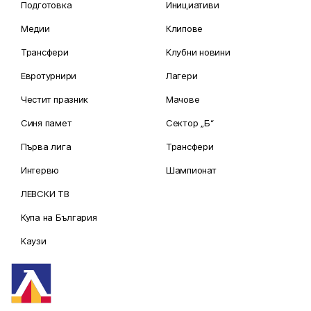
Подготовка
Инициативи
Медии
Клипове
Трансфери
Клубни новини
Евротурнири
Лагери
Честит празник
Мачове
Синя памет
Сектор „Б“
Първа лига
Трансфери
Интервю
Шампионат
ЛЕВСКИ ТВ
Купа на България
Каузи