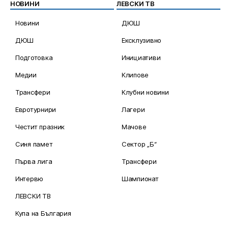
НОВИНИ
ЛЕВСКИ ТВ
Новини
ДЮШ
ДЮШ
Ексклузивно
Подготовка
Инициативи
Медии
Клипове
Трансфери
Клубни новини
Евротурнири
Лагери
Честит празник
Мачове
Синя памет
Сектор „Б“
Първа лига
Трансфери
Интервю
Шампионат
ЛЕВСКИ ТВ
Купа на България